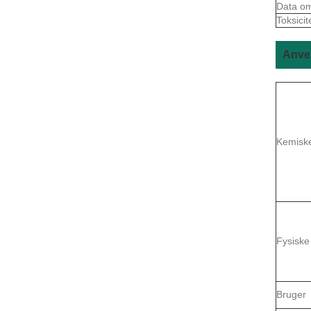
Data om 
Toksicit
Anven
Kemisk
Fysiske
Bruger