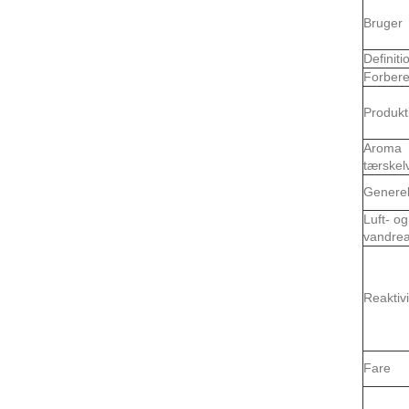
Bruger
Definiti
Forbere
Produkt
Aroma
tærskel
Generel
Luft- og
vandrea
Reaktivi
Fare