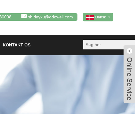
80008
shirleyxu@odowell.com
Dansk
KONTAKT OS