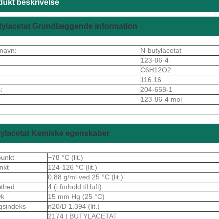
dukt beskrivelse
tylacetat Grundlæggende information
navn:
N-butylacetat
123-86-4
C6H12O2
116.16
:
204-658-1
123-86-4 mol
tylacetat Kemiske egenskaber
punkt
−78 °C (lit.)
nkt
124-126 °C (lit.)
0,88 g/ml ved 25 °C (lit.)
æthed
4 (i forhold til luft)
yk
15 mm Hg (25 °C)
gsindeks
n20/D 1.394 (lit.)
2174 | BUTYLACETAT