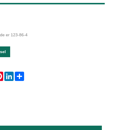
Live
ode er 123-86-4
sel
tsApp
Pinterest
LinkedIn
Share