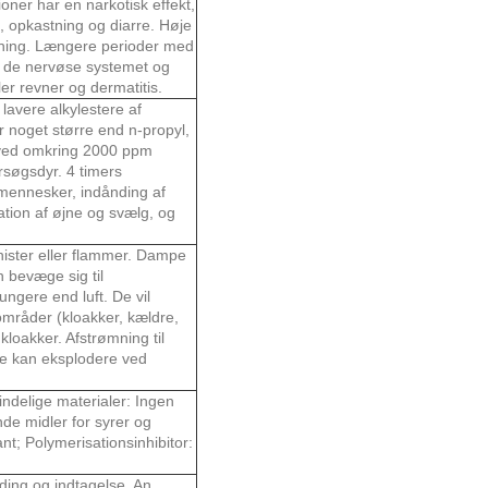
oner har en narkotisk effekt,
 opkastning og diarre. Høje
iftning. Længere perioder med
, de nervøse systemet og
er revner og dermatitis.
 lavere alkylestere af
er noget større end n-propyl,
e ved omkring 2000 ppm
orsøgsdyr. 4 timers
 mennesker, indånding af
ation af øjne og svælg, og
ister eller flammer. Dampe
 bevæge sig til
ungere end luft. De vil
 områder (kloakker, kældre,
loakker. Afstrømning til
re kan eksplodere ved
indelige materialer: Ingen
nde midler for syrer og
nt; Polymerisationsinhibitor:
nding og indtagelse. An