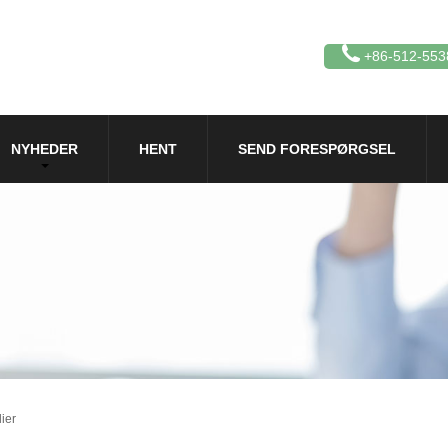
+86-512-553
NYHEDER
HENT
SEND FORESPØRGSEL
ier