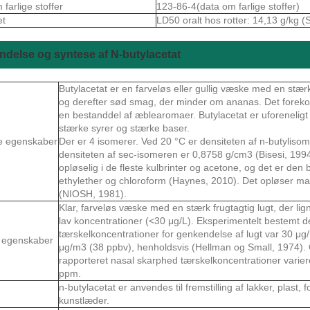
farlige stoffer
123-86-4(data om farlige stoffer)
et
LD50 oralt hos rotter: 14,13 g/kg (
delse og syntese af N-butylacetat
Butylacetat er en farveløs eller gullig væske med en stær
og derefter sød smag, der minder om ananas. Det forek
en bestanddel af æblearomaer. Butylacetat er uforeneligt
stærke syrer og stærke baser.
e egenskaber
Der er 4 isomerer. Ved 20 °C er densiteten af ​​n-butylis
densiteten af ​​sec-isomeren er 0,8758 g/cm3 (Bisesi, 199
opløselig i de fleste kulbrinter og acetone, og det er den
ethylether og chloroform (Haynes, 2010). Det opløser ma
(NIOSH, 1981).
Klar, farveløs væske med en stærk frugtagtig lugt, der li
lav koncentrationer (<30 μg/L). Eksperimentelt bestemt d
tærskelkoncentrationer for genkendelse af lugt var 30 μg
 egenskaber
μg/m3 (38 ppbv), henholdsvis (Hellman og Small, 1974). 
rapporteret nasal skarphed tærskelkoncentrationer variere
ppm.
n-butylacetat er anvendes til fremstilling af lakker, plast, f
kunstlæder.