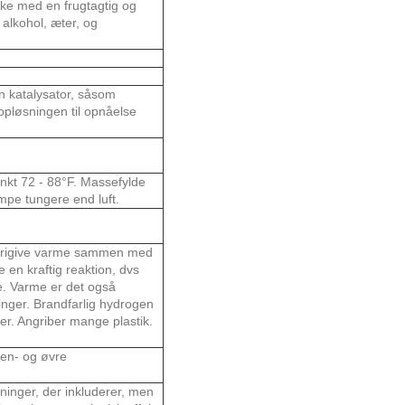
ske med en frugtagtig og
 alkohol, æter, og
n katalysator, såsom
s opløsningen til opnåelse
nkt 72 - 88°F. Massefylde
mpe tungere end luft.
at frigive varme sammen med
 en kraftig reaktion, dvs
ne. Varme er det også
inger. Brandfarlig hydrogen
er. Angriber mange plastik.
Øjen- og øvre
kninger, der inkluderer, men