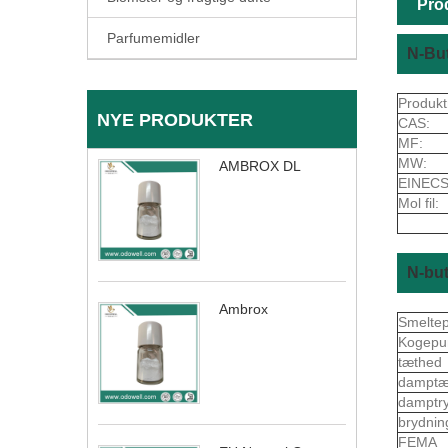
Pro
Parfumemidler
N-Bu
Produkt
NYE PRODUKTER
CAS:
MF:
MW:
AMBROX DL
EINECS
Mol fil:
N-bu
Ambrox
Smelte
Kogepu
tæthed
dampt
damptr
brydnin
FEMA