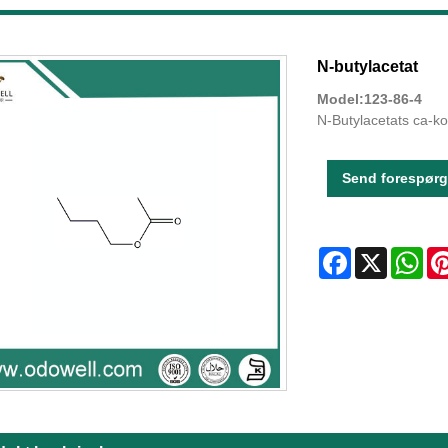
N-butylacetat
Model:123-86-4
N-Butylacetats ca-k
Send forespørg
Facebook
X
Wha