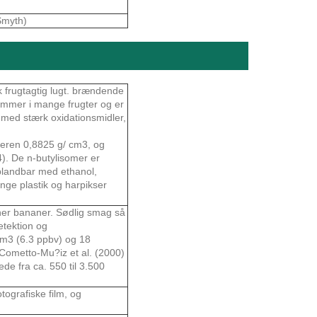
Smyth)
k frugtagtig lugt. brændende
ommer i mange frugter og er
 med stærk oxidationsmidler,
omeren 0,8825 g/ cm3, og
4). De n-butylisomer er
 blandbar med ethanol,
nge plastik og harpikser
gner bananer. Sødlig smag så
etektion og
/m3 (6.3 ppbv) og 18
Cometto-Mu?iz et al. (2000)
de fra ca. 550 til 3.500
otografiske film, og