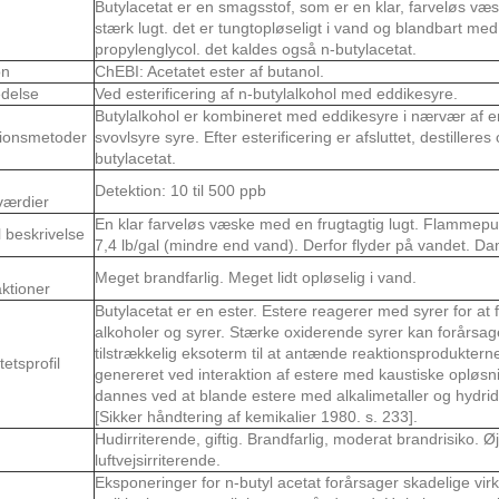
Butylacetat er en smagsstof, som er en klar, farveløs væ
stærk lugt. det er tungtopløseligt i vand og blandbart med
propylenglycol. det kaldes også n-butylacetat.
on
ChEBI: Acetatet ester af butanol.
delse
Ved esterificering af n-butylalkohol med eddikesyre.
Butylalkohol er kombineret med eddikesyre i nærvær af e
ionsmetoder
svovlsyre syre. Efter esterificering er afsluttet, destillere
butylacetat.
Detektion: 10 til 500 ppb
værdier
En klar farveløs væske med en frugtagtig lugt. Flammepu
 beskrivelse
7,4 lb/gal (mindre end vand). Derfor flyder på vandet. Da
Meget brandfarlig. Meget lidt opløselig i vand.
ktioner
Butylacetat er en ester. Estere reagerer med syrer for 
alkoholer og syrer. Stærke oxiderende syrer kan forårsage
tilstrækkelig eksoterm til at antænde reaktionsprodukter
tetsprofil
genereret ved interaktion af estere med kaustiske opløsn
dannes ved at blande estere med alkalimetaller og hydrid
[Sikker håndtering af kemikalier 1980. s. 233].
Hudirriterende, giftig. Brandfarlig, moderat brandrisiko. 
luftvejsirriterende.
Eksponeringer for n-butyl acetat forårsager skadelige vir