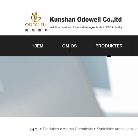
HJEM
OM OS
PRODUKTER
>
Produkter
>
Aroma Chemicals
>
Syntetiske aromakemikal
Hjem