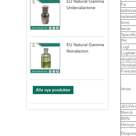
EU Natural Gamma
Fp
Undecalactone
opbeva
opløsel
form
farve
Specifi
PH
EU Natural Gamma
Lugt
Nonalacton
Lugttær
eksplo
Vandop
Freezin
λmax
Alle nye produkter
JECFA 
Merck
BRN
Henrys 
Ekspon