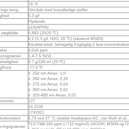
74 °F
rings temp.
Område med brandfarlige stoffer
ighed
5,3 g/l
Flydende
≤10(APHA)
k vægtfylde
0,883 (20/20 ℃)
6,2 (5,3 g/l, H2O, 20 ℃) ​​(eksternt MSDS)
Karakteristisk; behagelig frugtagtig (i lave koncentratio
skel
0,016 ppm
sionsgrænse
1,4-7,5 %(V)
løselighed
0,7 g/100 ml (20 ºC)
gPoint
-77,9 ℃
λ: 254 nm Amax: 1,0
λ: 260 nm Amax: 0,20
λ: 275 nm Amax: 0,04
λ: 300 nm Amax: 0,02
λ: 320-400 nm Amax: 0,01
nummer
127
14.1535
1741921
lovkonstant
5,79 ved 37 °C (statisk headspace-GC, van Ruth et al.
TLV-TWA 150 ppm (~710 mg/m3) (ACGIH, MSHA og O
eringsgrænser