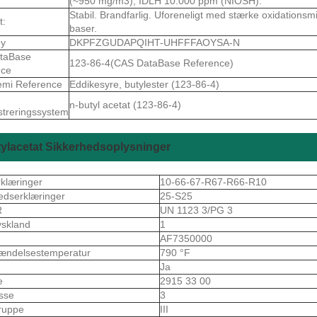
(~950 mg/m3); IDLH 10.000 ppm (NIOSH).
Stabil. Brandfarlig. Uforeneligt med stærke oxidationsmi
t:
baser.
ey
DKPFZGUDAPQIHT-UHFFFAOYSA-N
taBase
123-86-4(CAS DataBase Reference)
nce
emi Reference
Eddikesyre, butylester (123-86-4)
n-butyl acetat (123-86-4)
istreringssystem
ylacetat Sikkerhedsoplysninger
rklæringer
10-66-67-R67-R66-R10
edserklæringer
25-S25
R
UN 1123 3/PG 3
skland
1
S
AF7350000
ændelsestemperatur
790 °F
Ja
e
2915 33 00
asse
3
ruppe
III