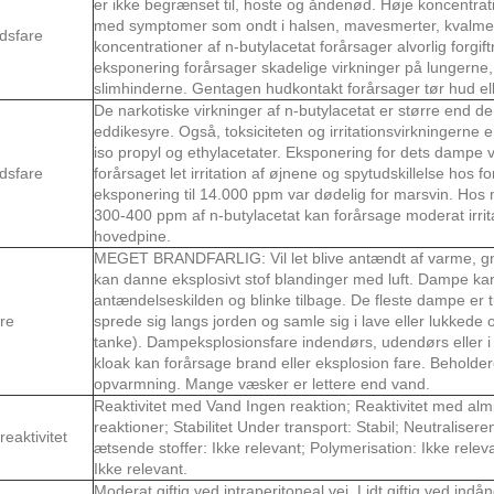
er ikke begrænset til, hoste og åndenød. Høje koncentrati
med symptomer som ondt i halsen, mavesmerter, kvalme,
dsfare
koncentrationer af n-butylacetat forårsager alvorlig forg
eksponering forårsager skadelige virkninger på lungerne
slimhinderne. Gentagen hudkontakt forårsager tør hud ell
De narkotiske virkninger af n-butylacetat er større end de
eddikesyre. Også, toksiciteten og irritationsvirkningerne 
iso propyl og ethylacetater. Eksponering for dets damp
dsfare
forårsaget let irritation af øjnene og spytudskillelse hos f
eksponering til 14.000 ppm var dødelig for marsvin. Hos
300-400 ppm af n-butylacetat kan forårsage moderat irrit
hovedpine.
MEGET BRANDFARLIG: Vil let blive antændt af varme, gn
kan danne eksplosivt stof blandinger med luft. Dampe kan
antændelseskilden og blinke tilbage. De fleste dampe er t
re
sprede sig langs jorden og samle sig i lave eller lukkede
tanke). Dampeksplosionsfare indendørs, udendørs eller i k
kloak kan forårsage brand eller eksplosion fare. Beholde
opvarmning. Mange væsker er lettere end vand.
Reaktivitet med Vand Ingen reaktion; Reaktivitet med alm
reaktioner; Stabilitet Under transport: Stabil; Neutralisere
eaktivitet
ætsende stoffer: Ikke relevant; Polymerisation: Ikke releva
Ikke relevant.
Moderat giftig ved intraperitoneal vej. Lidt giftig ved indå