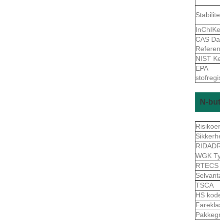
Stabilite
InChIK
CAS Da
Refere
NIST K
EPA
stofreg
N-but
Risikoe
Sikkerh
RIDAD
WGK Ty
RTEC
Selvant
TSCA
HS kod
Farekl
Pakkeg