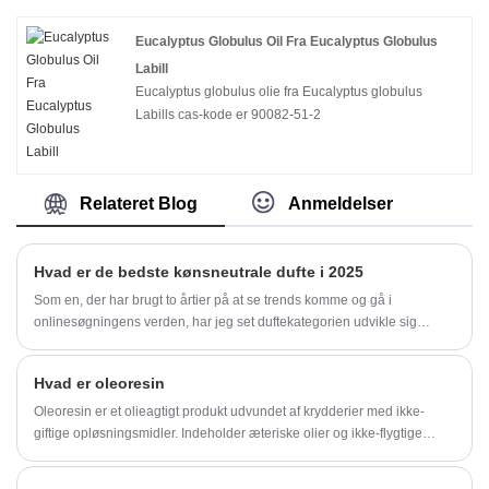
Eucalyptus Globulus Oil Fra Eucalyptus Globulus
Labill
Eucalyptus globulus olie fra Eucalyptus globulus
Labills cas-kode er 90082-51-2
Relateret Blog
Anmeldelser
Hvad er de bedste kønsneutrale dufte i 2025
Som en, der har brugt to årtier på at se trends komme og gå i
onlinesøgningens verden, har jeg set duftekategorien udvikle sig
dramatisk.
Hvad er oleoresin
Oleoresin er et olieagtigt produkt udvundet af krydderier med ikke-
giftige opløsningsmidler. Indeholder æteriske olier og ikke-flygtige
komponenter, der har en effekt på smagen og forstærker duften. Peber
kan ekstraheres for at opnå koncentreret capsaicin og dets derivater,