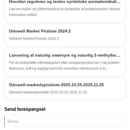
Hvordan reguleres og testes syntetiske aromakemikalier for sikkerhed?
og sort peber kan ekstraheres for at opnå piperin og dets homologer.
Lær om regler og sikkerhedstest af syntetiske aromakemikalier i denne
informative artikel.
Odowell Market Prisliste 2024.2
Odowell Market Prisliste 2024.2
Lancering af naturlig smørsyre og naturlig 2-methylbutylacetat
For at understøtte efterspørgslen efter smagsingredienser i høj kvalitet i
fødevarer, duft og daglige kemiske industrier introducerer vi to
relaterede produkter: naturlig smørsyre og dets derivat, naturlige 2-
methylbutylacetat.
Odowell-markedsprisliste-2025.10.25-2025.11.25
Odowell-markedsprisliste-2025.10.25-2025.11.25
Send forespørgsel