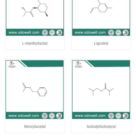
L-menthyllactat
Ligustral
Benzylacetat
Isobutylisobutyrat