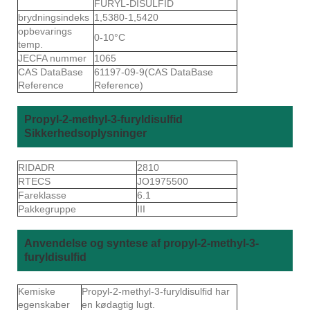
FURYL-DISULFID
brydningsindeks
1,5380-1,5420
opbevarings
0-10°C
temp.
JECFA nummer
1065
CAS DataBase
61197-09-9(CAS DataBase
Reference
Reference)
Propyl-2-methyl-3-furyldisulfid
Sikkerhedsoplysninger
RIDADR
2810
RTECS
JO1975500
Fareklasse
6.1
Pakkegruppe
III
Anvendelse og syntese af propyl-2-methyl-3-
furyldisulfid
Kemiske
Propyl-2-methyl-3-furyldisulfid har
egenskaber
en kødagtig lugt.