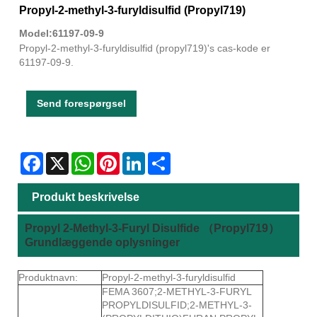
Propyl-2-methyl-3-furyldisulfid (Propyl719)
Model:61197-09-9
Propyl-2-methyl-3-furyldisulfid (propyl719)'s cas-kode er
61197-09-9.
Send forespørgsel
Facebook
X
WhatsApp
Pinterest
LinkedIn
Share
Produkt beskrivelse
Propyl 2-Methyl-3-Furyl Disulfide （Propyl719）
Grundlæggende oplysninger
Produktnavn:
Propyl-2-methyl-3-furyldisulfid
FEMA 3607;2-METHYL-3-FURYL
PROPYLDISULFID;2-METHYL-3-