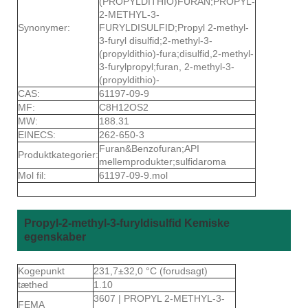
(PROPYLDITHIO)FURAN;PROPYL-
2-METHYL-3-
Synonymer:
FURYLDISULFID;Propyl 2-methyl-
3-furyl disulfid;2-methyl-3-
(propyldithio)-fura;disulfid,2-methyl-
3-furylpropyl;furan, 2-methyl-3-
(propyldithio)-
CAS:
61197-09-9
MF:
C8H12OS2
MW:
188.31
EINECS:
262-650-3
Furan&Benzofuran;API
Produktkategorier:
mellemprodukter;sulfidaroma
Mol fil:
61197-09-9.mol
Propyl-2-methyl-3-furyldisulfid Kemiske
egenskaber
Kogepunkt
231,7±32,0 °C (forudsagt)
tæthed
1.10
3607 | PROPYL 2-METHYL-3-
FEMA