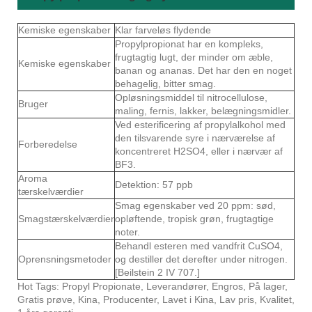
Kemiske egenskaber
Klar farveløs flydende
Propylpropionat har en kompleks,
frugtagtig lugt, der minder om æble,
Kemiske egenskaber
banan og ananas. Det har den en noget
behagelig, bitter smag.
Opløsningsmiddel til nitrocellulose,
Bruger
maling, fernis, lakker, belægningsmidler.
Ved esterificering af propylalkohol med
den tilsvarende syre i nærværelse af
Forberedelse
koncentreret H2SO4, eller i nærvær af
BF3.
Aroma
Detektion: 57 ppb
tærskelværdier
Smag egenskaber ved 20 ppm: sød,
Smagstærskelværdier
opløftende, tropisk grøn, frugtagtige
noter.
Behandl esteren med vandfrit CuSO4,
Oprensningsmetoder
og destiller det derefter under nitrogen.
[Beilstein 2 IV 707.]
Hot Tags: Propyl Propionate, Leverandører, Engros, På lager,
Gratis prøve, Kina, Producenter, Lavet i Kina, Lav pris, Kvalitet,