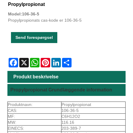
Propylpropionat
Model:106-36-5
Propylpropionats cas-kode er 106-36-5
Send forespørgsel
Facebook
X
WhatsApp
Pinterest
LinkedIn
Share
Produkt beskrivelse
Propylpropionat Grundlæggende information
Produktnavn:
Propylpropionat
CAS:
106-36-5
MF:
C6H12O2
MW:
116.16
EINECS:
203-389-7