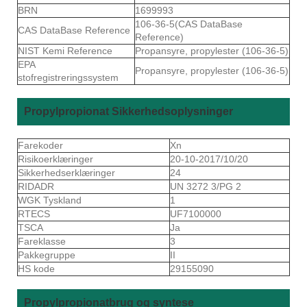
BRN
1699993
106-36-5(CAS DataBase
CAS DataBase Reference
Reference)
NIST Kemi Reference
Propansyre, propylester (106-36-5)
EPA
Propansyre, propylester (106-36-5)
stofregistreringssystem
Propylpropionat Sikkerhedsoplysninger
Farekoder
Xn
Risikoerklæringer
20-10-2017/10/20
Sikkerhedserklæringer
24
RIDADR
UN 3272 3/PG 2
WGK Tyskland
1
RTECS
UF7100000
TSCA
Ja
Fareklasse
3
Pakkegruppe
II
HS kode
29155090
Propylpropionatbrug og syntese