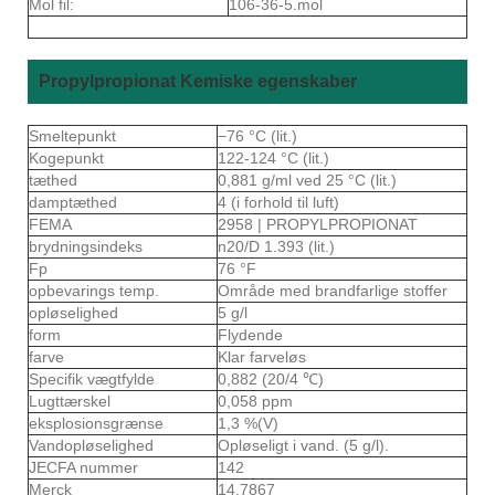
Mol fil:
106-36-5.mol
Propylpropionat Kemiske egenskaber
Smeltepunkt
−76 °C (lit.)
Kogepunkt
122-124 °C (lit.)
tæthed
0,881 g/ml ved 25 °C (lit.)
damptæthed
4 (i forhold til luft)
FEMA
2958 | PROPYLPROPIONAT
brydningsindeks
n20/D 1.393 (lit.)
Fp
76 °F
opbevarings temp.
Område med brandfarlige stoffer
opløselighed
5 g/l
form
Flydende
farve
Klar farveløs
Specifik vægtfylde
0,882 (20/4 ℃)
Lugttærskel
0,058 ppm
eksplosionsgrænse
1,3 %(V)
Vandopløselighed
Opløseligt i vand. (5 g/l).
JECFA nummer
142
Merck
14.7867