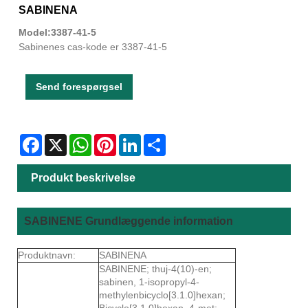
SABINENA
Model:3387-41-5
Sabinenes cas-kode er 3387-41-5
Send forespørgsel
Facebook
X
WhatsApp
Pinterest
LinkedIn
Share
Produkt beskrivelse
SABINENE Grundlæggende information
Produktnavn:
SABINENA
SABINENE; thuj-4(10)-en;
sabinen, 1-isopropyl-4-
methylenbicyclo[3.1.0]hexan;
Bicyclo[3.1.0]hexan, 4-met;