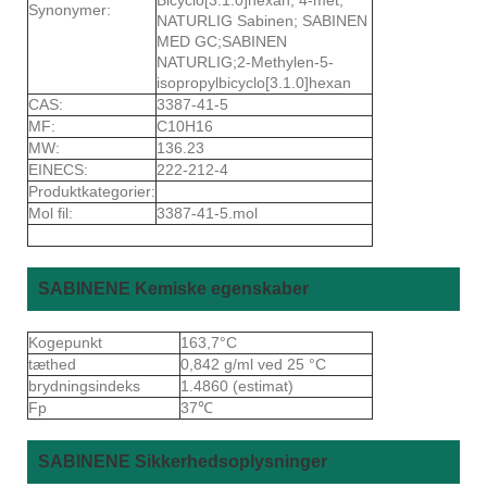
Synonymer:
NATURLIG Sabinen; SABINEN
MED GC;SABINEN
NATURLIG;2-Methylen-5-
isopropylbicyclo[3.1.0]hexan
CAS:
3387-41-5
MF:
C10H16
MW:
136.23
EINECS:
222-212-4
Produktkategorier:
Mol fil:
3387-41-5.mol
SABINENE Kemiske egenskaber
Kogepunkt
163,7°C
tæthed
0,842 g/ml ved 25 °C
brydningsindeks
1.4860 (estimat)
Fp
37℃
SABINENE Sikkerhedsoplysninger