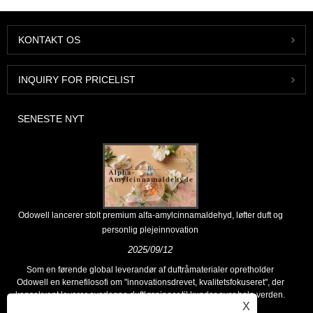
KONTAKT OS
INQUIRY FOR PRICELIST
SENESTE NYT
Odowell lancerer stolt premium alfa-amylcinnamaldehyd, løfter duft og
personlig plejeinnovation
2025/09/12
Som en førende global leverandør af duftråmaterialer opretholder
Odowell en kernefilosofi om "innovationsdrevet, kvalitetsfokuseret", der
konsekvent leverer overlegne duftløsninger til kunder over hele verden.
X