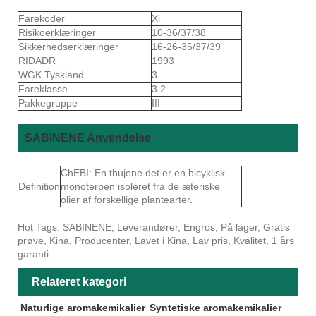
Farekoder
Xi
Risikoerklæringer
10-36/37/38
Sikkerhedserklæringer
16-26-36/37/39
RIDADR
1993
WGK Tyskland
3
Fareklasse
3.2
Pakkegruppe
III
SABINENE Anvendelse
ChEBI: En thujene det er en bicyklisk
Definition
monoterpen isoleret fra de æteriske
olier af forskellige plantearter.
Hot Tags: SABINENE, Leverandører, Engros, På lager, Gratis
prøve, Kina, Producenter, Lavet i Kina, Lav pris, Kvalitet, 1 års
garanti
Relateret kategori
Naturlige aromakemikalier
Syntetiske aromakemikalier