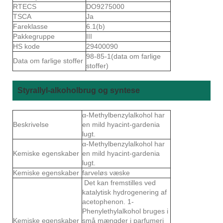
RTECS
DO9275000
TSCA
Ja
Fareklasse
6.1(b)
Pakkegruppe
III
HS kode
29400090
98-85-1(data om farlige
Data om farlige stoffer
stoffer)
Styrallyl-alkoholbrug og syntese
α-Methylbenzylalkohol har
Beskrivelse
en mild hyacint-gardenia
lugt.
α-Methylbenzylalkohol har
Kemiske egenskaber
en mild hyacint-gardenia
lugt.
Kemiske egenskaber
farveløs væske
Det kan fremstilles ved
katalytisk hydrogenering af
acetophenon. 1-
Phenylethylalkohol bruges i
Kemiske egenskaber
små mængder i parfumeri