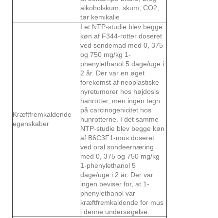
alkoholskum, skum, CO2,
tør kemikalie
I et NTP-studie blev begge
køn af F344-rotter doseret
ved sondemad med 0, 375
og 750 mg/kg 1-
phenylethanol 5 dage/uge i
2 år. Der var en øget
forekomst af neoplastiske
nyretumorer hos højdosis
hanrotter, men ingen tegn
på carcinogenicitet hos
Kræftfremkaldende
hunrotterne. I det samme
egenskaber
NTP-studie blev begge køn
af B6C3F1-mus doseret
ved oral sondeernæring
med 0, 375 og 750 mg/kg
1-phenylethanol 5
dage/uge i 2 år. Der var
ingen beviser for, at 1-
phenylethanol var
kræftfremkaldende for mus
i denne undersøgelse.