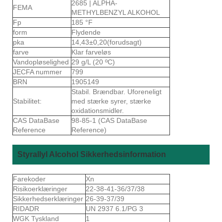
2685 | ALPHA-
FEMA
METHYLBENZYL ALKOHOL
Fp
185 °F
form
Flydende
pka
14,43±0,20(forudsagt)
farve
Klar farveløs
Vandopløselighed
29 g/L (20 ºC)
JECFA nummer
799
BRN
1905149
Stabil. Brændbar. Uforeneligt
Stabilitet:
med stærke syrer, stærke
oxidationsmidler.
CAS DataBase
98-85-1 (CAS DataBase
Reference
Reference)
Styrallyl Alcohol Sikkerhedsinformation
Farekoder
Xn
Risikoerklæringer
22-38-41-36/37/38
Sikkerhedserklæringer
26-39-37/39
RIDADR
UN 2937 6.1/PG 3
WGK Tyskland
1