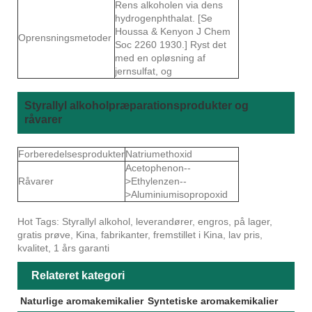
Rens alkoholen via dens
hydrogenphthalat. [Se
Houssa & Kenyon J Chem
Oprensningsmetoder
Soc 2260 1930.] Ryst det
med en opløsning af
jernsulfat, og
Styrallyl alkoholpræparationsprodukter og
råvarer
Forberedelsesprodukter
Natriumethoxid
Acetophenon--
Råvarer
>Ethylenzen--
>Aluminiumisopropoxid
Hot Tags: Styrallyl alkohol, leverandører, engros, på lager,
gratis prøve, Kina, fabrikanter, fremstillet i Kina, lav pris,
kvalitet, 1 års garanti
Relateret kategori
Naturlige aromakemikalier
Syntetiske aromakemikalier