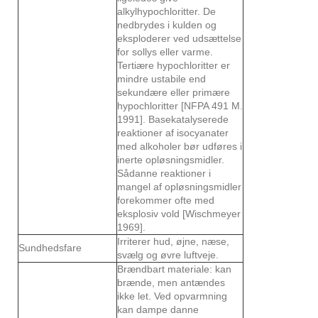
alkylhypochloritter. De
nedbrydes i kulden og
eksploderer ved udsættelse
for sollys eller varme.
Tertiære hypochloritter er
mindre ustabile end
sekundære eller primære
hypochloritter [NFPA 491 M.
1991]. Basekatalyserede
reaktioner af isocyanater
med alkoholer bør udføres i
inerte opløsningsmidler.
Sådanne reaktioner i
mangel af opløsningsmidler
forekommer ofte med
eksplosiv vold [Wischmeyer
1969].
Irriterer hud, øjne, næse,
Sundhedsfare
svælg og øvre luftveje.
Brændbart materiale: kan
brænde, men antændes
ikke let. Ved opvarmning
kan dampe danne