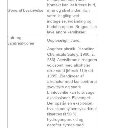
Kontakt kan let irritere hud,
Generel beskrivelse
øjne og slimhinder. Kan
være let giftig ved
indtagelse, indånding og
hudabsorption. Bruges til at
lave andre kemikalier.
Luft- og
Uopløseligt i vand.
vandreaktioner
Angriber plastik. [Handling
Chemicals Safely, 1980. s.
236]. Acetylbromid reagerer
voldsomt med alkoholer
eller vand [Merck 11th ed.
1989]. Blandinger af
alkoholer med koncentreret
svovlsyre og stærk
brintoverilte kan forårsage
eksplosioner. Eksempel:
Der opstår en eksplosion,
hvis dimethylbenzylcarbinol
tilsættes til 90 %
hydrogenperoxid og
derefter syrnes med