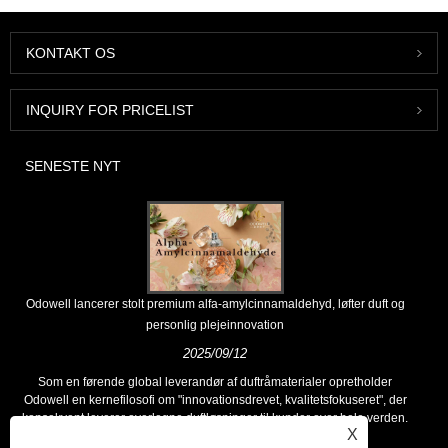
KONTAKT OS
INQUIRY FOR PRICELIST
SENESTE NYT
Odowell lancerer stolt premium alfa-amylcinnamaldehyd, løfter duft og
personlig plejeinnovation
2025/09/12
Som en førende global leverandør af duftråmaterialer opretholder
Odowell en kernefilosofi om "innovationsdrevet, kvalitetsfokuseret", der
konsekvent leverer overlegne duftløsninger til kunder over hele verden.
X