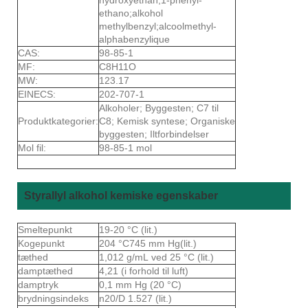
ethano;alkohol
methylbenzyl;alcoolmethyl-
alphabenzylique
CAS:
98-85-1
MF:
C8H11O
MW:
123.17
EINECS:
202-707-1
Alkoholer; Byggesten; C7 til
Produktkategorier:
C8; Kemisk syntese; Organiske
byggesten; Iltforbindelser
Mol fil:
98-85-1 mol
Styrallyl alkohol kemiske egenskaber
Smeltepunkt
19-20 °C (lit.)
Kogepunkt
204 °C745 mm Hg(lit.)
tæthed
1,012 g/mL ved 25 °C (lit.)
damptæthed
4,21 (i forhold til luft)
damptryk
0,1 mm Hg (20 °C)
brydningsindeks
n20/D 1.527 (lit.)