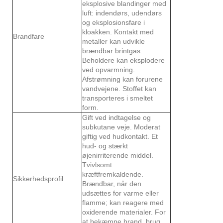
eksplosive blandinger med
luft: indendørs, udendørs
og eksplosionsfare i
kloakken. Kontakt med
Brandfare
metaller kan udvikle
brændbar brintgas.
Beholdere kan eksplodere
ved opvarmning.
Afstrømning kan forurene
vandvejene. Stoffet kan
transporteres i smeltet
form.
Gift ved indtagelse og
subkutane veje. Moderat
giftig ved hudkontakt. Et
hud- og stærkt
øjenirriterende middel.
Tvivlsomt
kræftfremkaldende.
Sikkerhedsprofil
Brændbar, når den
udsættes for varme eller
flamme; kan reagere med
oxiderende materialer. For
at bekæmpe brand, brug