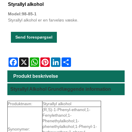
Styrallyl alkohol
Model:98-85-1
Styrallyl alkohol er en farveløs væske.
Send forespørgsel
Facebook
X
WhatsApp
Pinterest
LinkedIn
Share
Produkt beskrivelse
Styrallyl Alkohol Grundlæggende information
Produktnavn:
Styrallyl alkohol
(R,S)-1-Phenyl-ethanol;1-
Fenylethanol;1-
Phenethylalkohol;1-
phenethylalkohol;1-Phenyl-1-
Synonymer:
hydroxyethan;1-phenyl-