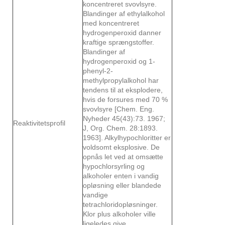
koncentreret svovlsyre.
Blandinger af ethylalkohol
med koncentreret
hydrogenperoxid danner
kraftige sprængstoffer.
Blandinger af
hydrogenperoxid og 1-
phenyl-2-
methylpropylalkohol har
tendens til at eksplodere,
hvis de forsures med 70 %
svovlsyre [Chem. Eng.
Nyheder 45(43):73. 1967;
Reaktivitetsprofil
J, Org. Chem. 28:1893.
1963]. Alkylhypochloritter er
voldsomt eksplosive. De
opnås let ved at omsætte
hypochlorsyrling og
alkoholer enten i vandig
opløsning eller blandede
vandige
tetrachloridopløsninger.
Klor plus alkoholer ville
ligeledes give