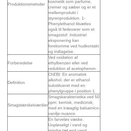
kosmetik som parfume,
Produktionsmetoder
cremer og sæber og er et
mellemprodukt i
styrenproduktion. 1-
Phenylethanol tilsættes
også til fødevarer som et
smagsstof. Industriel
eksponering kan
forekomme ved hudkontakt
og indtagelse.
Ved oxidation af
Forberedelse
ethylbenzen eller ved
reduktion af acetophenon.
ChEBI: En aromatisk
alkohol, der er ethanol
Definition
substitueret med en
phenylgruppe i position 1.
Smagskarakteristika ved 50
ppm: kemisk, medicinsk,
Smagstærskelværdier
med en træagtig balsamico-
vanilje-nuance.
En farveløs væske.
Uopløseligt i vand og
mindre tæt end vand.