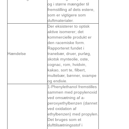
og i større mængder til
fremstilling af dets estere,
som er vigtigere som
duftmaterialer.
Der eksisterer to optisk
aktive isomerer; det
kommercielle produkt er
den racemiske form.
Rapporteret fundet i
Hændelse
tranebær, druer, purløg,
skotsk mynteolie, oste,
cognac, rom, hvidvin,
kakao, sort te, filbert,
multebær, bønner, svampe
og endivie.
1-Phenylethanol fremstilles
sammen med propylenoxid
ved omsætning af a-
peroxyethylbenzen (dannet
ved oxidation af
ethylbenzen) med propylen.
Det bruges som et
dufttilsætningsstof i