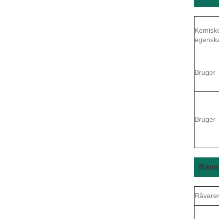
Kemisk
egensk
Bruger
Bruger
Ravs
Råvare