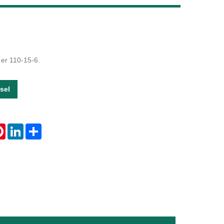
Live
er 110-15-6.
sel
tsApp
Pinterest
LinkedIn
Share