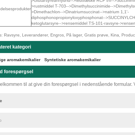
>Glutarsyreanhydrid-->fedtvæske RCF I/II-->Succinimi
>rustmiddel T-703-->Dimethylsuccinimide-->Dimethyls
delsesprodukter
>Dimethachlon-->Dinatriumsuccinat-->natrium 1,1'-
diphosphonopropionyloxyphosphonat-->SUCCINYLCH
ketoglutarsyre-->rensemiddel TS-101-ravsyre->rense
: Ravsyre, Leverandører, Engros, På lager, Gratis prøve, Kina, Producent
teret kategori
ige aromakemikalier
Syntetiske aromakemikalier
d forespørgsel
elkommen til at give din forespørgsel i nedenstående formular. Vi