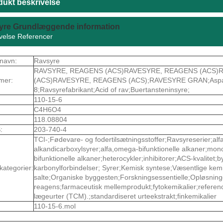
dukt beskrivelse
yre Grundlæggende information
velse Referencer
navn:
Ravsyre
RAVSYRE, REAGENS (ACS)RAVESYRE, REAGENS (ACS)
mer:
(ACS)RAVESYRE, REAGENS (ACS);RAVESYRE GRAN;Aspar
8;Ravsyrefabrikant;Acid of rav;Buertansteninsyre;
110-15-6
C4H6O4
118.08804
:
203-740-4
TCI-;Fødevare- og fodertilsætningsstoffer;Ravsyreserier;al
alkandicarboxylsyrer;alfa,omega-bifunktionelle alkaner;mon
bifunktionelle alkaner;heterocykler;inhibitorer;ACS-kvalitet;b
kategorier:
karbonylforbindelser; Syrer;Kemisk syntese;Væsentlige kem
salte;Organiske byggesten;Forskningsessentielle;Opløsnin
reagens;farmaceutisk mellemprodukt;fytokemikalier;referenc
lægeurter (TCM).;standardiseret urteekstrakt;finkemikalier
110-15-6.mol