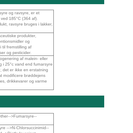
re og ravsyre, er et
er ved 185°C (364 af).
kt, ravsyre bruges i lakker,
ceutiske produkter,
ventionsmidler og
il fremstilling af
ser og pesticider.
ogenering af malein- eller
ig i 25°c vand end fumarsyre
det er ikke en erstatning
at modificere brøddejens
shes, drikkevarer og varme
ther-->Fumarsyre--
re -->N-Chlorsuccinimid--