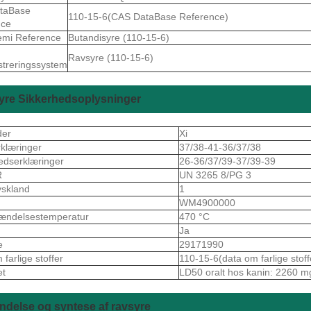
taBase
110-15-6(CAS DataBase Reference)
nce
emi Reference
Butandisyre (110-15-6)
Ravsyre (110-15-6)
istreringssystem
yre Sikkerhedsoplysninger
der
Xi
rklæringer
37/38-41-36/37/38
edserklæringer
26-36/37/39-37/39-39
R
UN 3265 8/PG 3
skland
1
S
WM4900000
ændelsestemperatur
470 °C
Ja
e
29171990
farlige stoffer
110-15-6(data om farlige stoff
et
LD50 oralt hos kanin: 2260 m
delse og syntese af ravsyre