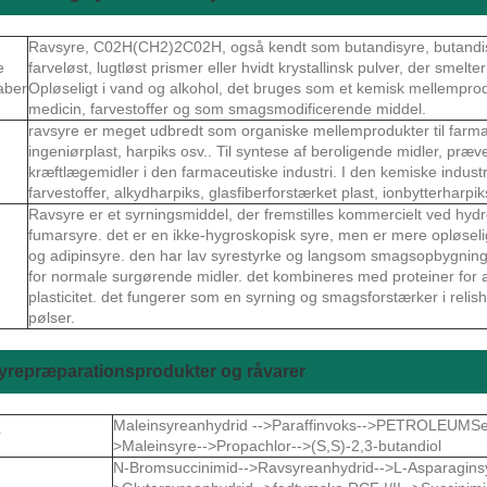
Ravsyre, C02H(CH2)2C02H, også kendt som butandisyre, butandisy
e
farveløst, lugtløst prismer eller hvidt krystallinsk pulver, der smelt
aber
Opløseligt i vand og alkohol, det bruges som et kemisk mellemprodu
medicin, farvestoffer og som smagsmodificerende middel.
ravsyre er meget udbredt som organiske mellemprodukter til farma
ingeniørplast, harpiks osv.. Til syntese af beroligende midler, præ
kræftlægemidler i den farmaceutiske industri. I den kemiske industri t
farvestoffer, alkydharpiks, glasfiberforstærket plast, ionbytterharpik
Ravsyre er et syrningsmiddel, der fremstilles kommercielt ved hydr
fumarsyre. det er en ikke-hygroskopisk syre, men er mere opløsel
og adipinsyre. den har lav syrestyrke og langsom smagsopbygning; 
for normale surgørende midler. det kombineres med proteiner for 
plasticitet. det fungerer som en syrning og smagsforstærker i reli
pølser.
yrepræparationsprodukter og råvarer
Maleinsyreanhydrid -->Paraffinvoks-->PETROLEUMSe
r
>Maleinsyre-->Propachlor-->(S,S)-2,3-butandiol
N-Bromsuccinimid-->Ravsyreanhydrid-->L-Asparaginsy