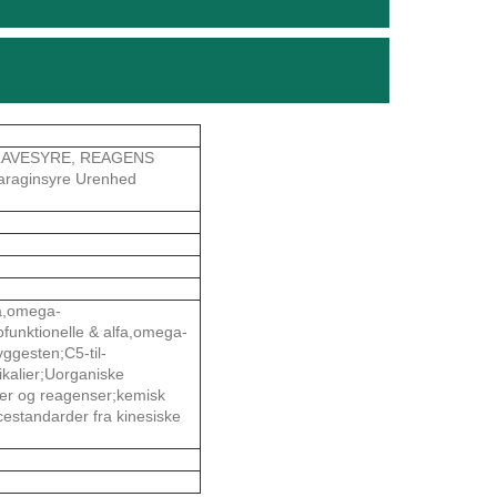
RAVESYRE, REAGENS
aginsyre Urenhed
fa,omega-
ofunktionelle & alfa,omega-
yggesten;C5-til-
ikalier;Uorganiske
ger og reagenser;kemisk
estandarder fra kinesiske