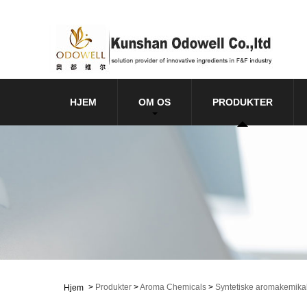
HJEM
OM OS
PRODUKTER
>
Produkter
>
Aroma Chemicals
>
Syntetiske aromakemikal
Hjem