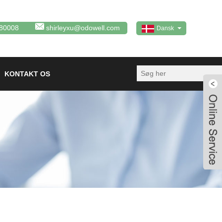
80008
shirleyxu@odowell.com
Dansk
KONTAKT OS