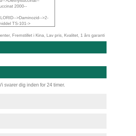
d-->Diethylsuccinat--
uccinat 2000--
LORID-->Daminozid-->2-
middel TS-101->
er, Fremstillet i Kina, Lav pris, Kvalitet, 1 års garanti
 svarer dig inden for 24 timer.