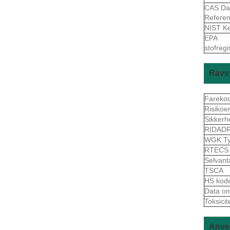
CAS Da
Refere
NIST K
EPA
stofreg
Ravs
Fareko
Risikoe
Sikkerh
RIDAD
WGK Ty
RTEC
Selvant
TSCA
HS kod
Data om 
Toksicit
Anven