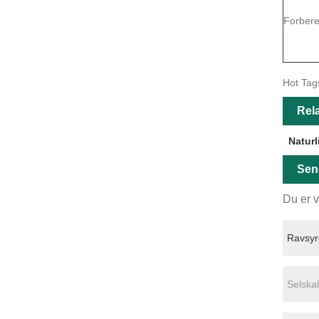
Forbere
Hot Tags
Rela
Naturl
Sen
Du er v