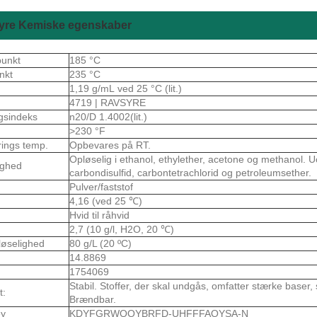
yre Kemiske egenskaber
punkt
185 °C
nkt
235 °C
1,19 g/mL ved 25 °C (lit.)
4719 | RAVSYRE
gsindeks
n20/D 1.4002(lit.)
>230 °F
rings temp.
Opbevares på RT.
Opløselig i ethanol, ethylether, acetone og methanol. Uo
ighed
carbondisulfid, carbontetrachlorid og petroleumsether.
Pulver/faststof
4,16 (ved 25 ℃)
Hvid til råhvid
2,7 (10 g/l, H2O, 20 ℃)
løselighed
80 g/L (20 ºC)
14.8869
1754069
Stabil. Stoffer, der skal undgås, omfatter stærke baser,
t:
Brændbar.
ey
KDYFGRWQOYBRFD-UHFFFAOYSA-N