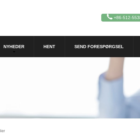
+86-512-553
NYHEDER
HENT
SEND FORESPØRGSEL
ier