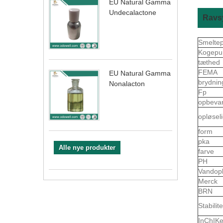
EU Natural Gamma
Undecalactone
Ravs
Smelte
Kogepu
tæthed
FEMA
EU Natural Gamma
brydnin
Nonalacton
Fp
opbeva
opløsel
form
pka
Alle nye produkter
farve
PH
Vandop
Merck
BRN
Stabilite
InChIK