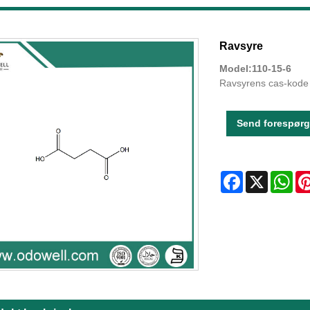
Ravsyre
Model:110-15-6
Ravsyrens cas-kode 
Send forespørg
Facebook
X
Wha