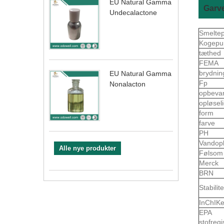
EU Natural Gamma
Garv
Undecalactone
Smelte
Kogepu
tæthed
FEMA
brydnin
EU Natural Gamma
Fp
Nonalacton
opbeva
opløsel
form
farve
PH
Vandop
Alle nye produkter
Følso
Merck
BRN
Stabilite
InChIK
EPA
stofreg