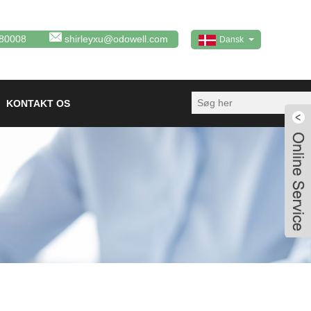
80008
shirleyxu@odowell.com
Dansk
KONTAKT OS