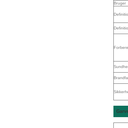
Bruger
Definiti
Definiti
Forbere
Sundhe
Brandfa
Sikkerh
Garv