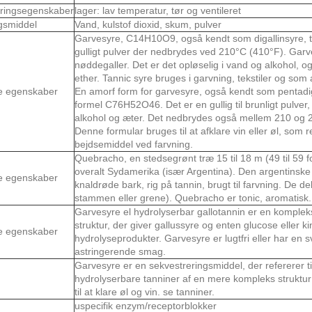
ringsegenskaber
lager: lav temperatur, tør og ventileret
gsmiddel
Vand, kulstof dioxid, skum, pulver
Garvesyre, C14H10O9, også kendt som digallinsyre, ta
gulligt pulver der nedbrydes ved 210°C (410°F). Garve
nøddegaller. Det er det opløselig i vand og alkohol, o
ether. Tannic syre bruges i garvning, tekstiler og som
e egenskaber
En amorf form for garvesyre, også kendt som pentadi
formel C76H52O46. Det er en gullig til brunligt pulver,
alkohol og æter. Det nedbrydes også mellem 210 og 
Denne formular bruges til at afklare vin eller øl, som
bejdsemiddel ved farvning.
Quebracho, en stedsegrønt træ 15 til 18 m (49 til 59 fo
overalt Sydamerika (især Argentina). Den argentinske
e egenskaber
knaldrøde bark, rig på tannin, brugt til farvning. De de
stammen eller grene). Quebracho er tonic, aromatisk.
Garvesyre el hydrolyserbar gallotannin er en komplek
struktur, der giver gallussyre og enten glucose eller k
e egenskaber
hydrolyseprodukter. Garvesyre er lugtfri eller har en s
astringerende smag.
Garvesyre er en sekvestreringsmiddel, der refererer ti
hydrolyserbare tanniner af en mere kompleks struktur
til at klare øl og vin. se tanniner.
uspecifik enzym/receptorblokker