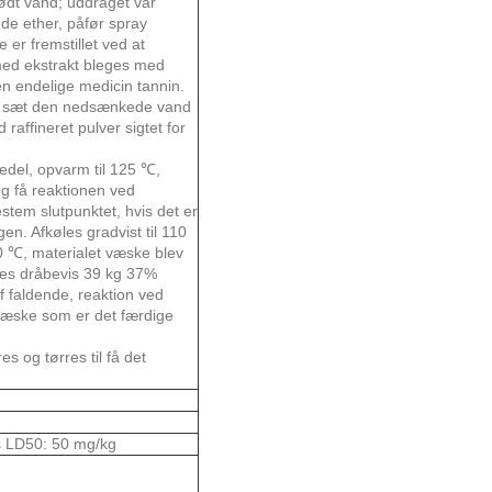
ødt vand; uddraget var
gde ether, påfør spray
 er fremstillet ved at
ed ekstrakt bleges med
 den endelige medicin tannin.
d, sæt den nedsænkede vand
 raffineret pulver sigtet for
edel, opvarm til 125 ℃,
og få reaktionen ved
tem slutpunktet, hvis det er
gen. Afkøles gradvist til 110
 ℃, materialet væske blev
jes dråbevis 39 kg 37%
f faldende, reaktion ved
 væske som er det færdige
 og tørres til få det
s LD50: 50 mg/kg