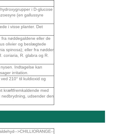
 hydroxygrupper i D-glucose
nzoesyre (en gallussyre
ede i visse planter. Det
 fra nøddegaldene eller de
us olivier og beslægtede
nia spinosa); eller fra nødder
. coriaria, R. glabra og R.
g nysen. Indtagelse kan
ager irritation.
ed 210° til kuldioxid og
somt kræftfremkaldende med
l nedbrydning, udsender den
zaldehyd-->CHILLIORANGE--