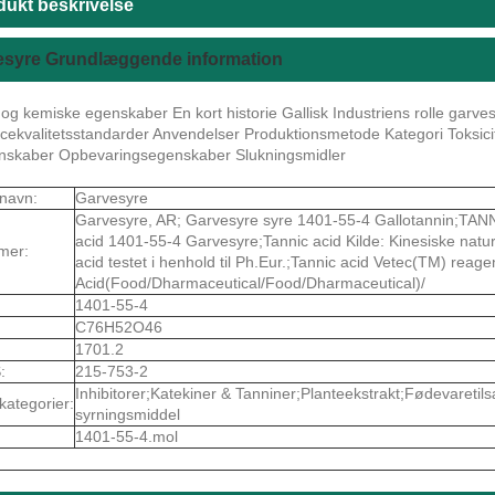
dukt beskrivelse
esyre Grundlæggende information
 og kemiske egenskaber En kort historie Gallisk Industriens rolle garv
cekvalitetsstandarder Anvendelser Produktionsmetode Kategori Toksicite
nskaber Opbevaringsegenskaber Slukningsmidler
navn:
Garvesyre
Garvesyre, AR; Garvesyre syre 1401-55-4 Gallotannin;TAN
acid 1401-55-4 Garvesyre;Tannic acid Kilde: Kinesiske natu
mer:
acid testet i henhold til Ph.Eur.;Tannic acid Vetec(TM) reage
Acid(Food/Dharmaceutical/Food/Dharmaceutical)/
1401-55-4
C76H52O46
1701.2
:
215-753-2
Inhibitorer;Katekiner & Tanniner;Planteekstrakt;Fødevaretil
kategorier:
syrningsmiddel
1401-55-4.mol