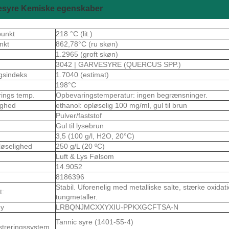
esyre Kemiske egenskaber
punkt
218 °C (lit.)
nkt
862,78°C (ru skøn)
1.2965 (groft skøn)
3042 | GARVESYRE (QUERCUS SPP.)
gsindeks
1.7040 (estimat)
198°C
rings temp.
Opbevaringstemperatur: ingen begrænsninger.
ighed
ethanol: opløselig 100 mg/ml, gul til brun
Pulver/faststof
Gul til lysebrun
3,5 (100 g/l, H2O, 20°C)
løselighed
250 g/L (20 ºC)
m
Luft & Lys Følsom
14.9052
8186396
Stabil. Uforenelig med metalliske salte, stærke oxidat
t:
tungmetaller.
ey
LRBQNJMCXXYXIU-PPKXGCFTSA-N
Tannic syre (1401-55-4)
istreringssystem