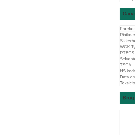
Garv
Fareko
Risikoe
Sikkerh
WGK Ty
RTEC
Selvant
TSCA
HS kod
Data om 
Toksicit
Brug 