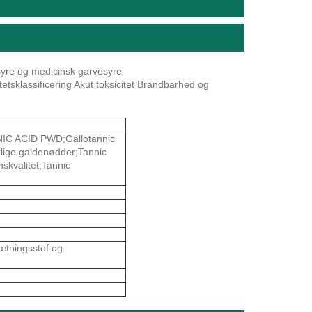
esyre og medicinsk garvesyre
tsklassificering Akut toksicitet Brandbarhed og
NIC ACID PWD;Gallotannic
rlige galdenødder;Tannic
nskvalitet;Tannic
sætningsstof og