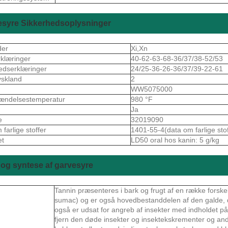
esyre Sikkerhedsoplysninger
der
Xi,Xn
rklæringer
40-62-63-68-36/37/38-52/53
edserklæringer
24/25-36-26-36/37/39-22-61
skland
2
S
WW5075000
ændelsestemperatur
980 °F
Ja
e
32019090
farlige stoffer
1401-55-4(data om farlige stof
et
LD50 oral hos kanin: 5 g/kg
og syntese af garvesyre
Tannin præsenteres i bark og frugt af en række forske
sumac) og er også hovedbestanddelen af ​​den galde,
også er udsat for angreb af insekter med indholdet p
fjern den døde insekter og insektekskrementer og and