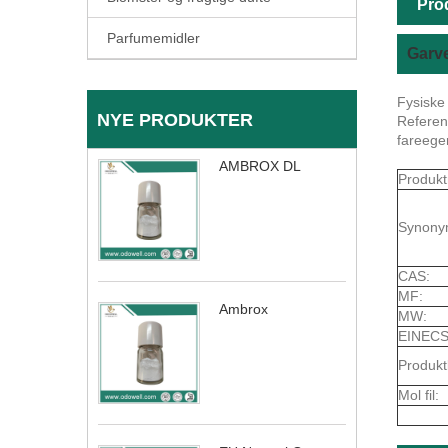
Pro
Parfumemidler
Garv
Fysiske
NYE PRODUKTER
Referen
fareege
AMBROX DL
Produkt
Synony
CAS:
MF:
Ambrox
MW:
EINECS
Produkt
Mol fil: