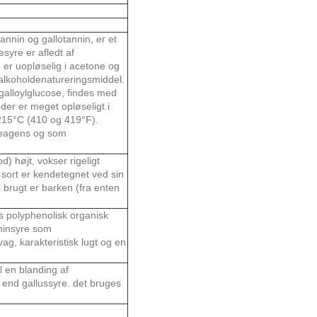
nnin og gallotannin, er et
syre er afledt af
g er uopløselig i acetone og
 alkoholdenatureringsmiddel.
galloylglucose, findes med
 der er meget opløseligt i
215°C (410 og 419°F).
 reagens og som
d) højt, vokser rigeligt
 sort er kendetegnet ved sin
l brugt er barken (fra enten
s polyphenolisk organisk
ininsyre som
vag, karakteristisk lugt og en
l en blanding af
 end gallussyre. det bruges