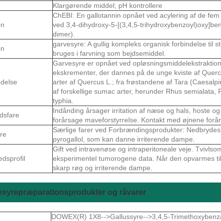
Klargørende middel; pH kontrollere
ChEBI: En gallotannin opnået ved acylering af de fem
on
ved 3,4-dihydroxy-5-[(3,4,5-trihydroxybenzoyl)oxy]be
dimer).
garvesyre: A gullig kompleks organisk forbindelse til st
on
bruges i farvning som bejdsemiddel.
Garvesyre er opnået ved opløsningsmiddelekstraktion
ekskrementer, der dannes på de unge kviste af Querc
delse
arter af Quercus L.; fra frøstandene af Tara (Caesalpi
af forskellige sumac arter, herunder Rhus semialata, R
typhia.
Indånding årsager irritation af næse og hals, hoste o
dsfare
forårsage maveforstyrrelse. Kontakt med øjnene forårs
Særlige farer ved Forbrændingsprodukter: Nedbrydes v
re
pyrogallol, som kan danne irriterende dampe.
Gift ved intravenøse og intraperitoneale veje. Tvivl
edsprofil
eksperimentel tumorogene data. Når den opvarmes ti
skarp røg og irriterende dampe.
esyrepræparationsprodukter og råvarer
DOWEX(R) 1X8-->Gallussyre-->3,4,5-Trimethoxyben