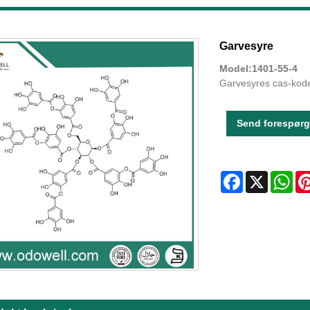
Garvesyre
Model:1401-55-4
Garvesyres cas-kod
Send forespørg
Facebook
X
Wha