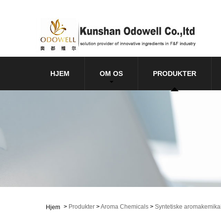
HJEM
OM OS
PRODUKTER
>
Produkter
>
Aroma Chemicals
>
Syntetiske aromakemikal
Hjem