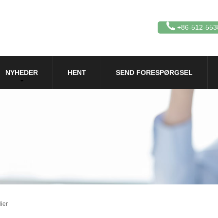
+86-512-553
NYHEDER
HENT
SEND FORESPØRGSEL
ier