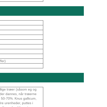
fer)
llige træer (såsom eg og
 der dannes, når træerne
å 50-70%. Knus gallicum,
re urenheder, puttes i