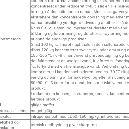
kobberet eller træudvindingstank og ekstraher med bl
koncentreret under reduceret tryk, tilsæt en lille mæn
tørring, så den lette tannin opnås. Medicinsk garvesyre
ekstrahere den koncentrerede opløsning med ether m
natriumbisulfit og yderligere udvinding af ether til få
Knus Gallic, sigten, og imprægner derefter med van
til klaring og forvarmning, og derefter spraytørring med
tionsmetode
at opnå de endelige produkter.
Smid 100 kg raffineret naphthalen i den sulfonerede k
tilsæt 120 kg koncentreret svovlsyre under omrøring 
155~165 ℃ i 6~8 timer. Anvend prøveudtagning og bes
det fuldstændigt opløseligt i vand, fuldføres sulfonerin
℃, fortynd med en lille mængde vand. Ved omkring 80
komprimeret i kondensbeholderen. Ved ca. 70 ℃ tilfø
vandig opløsning af formaldehyd, og efter afslutning a
80~90 ℃ i 3 timer for at opnå den sorte tyktflydende
produkt.
Lærkebarken knuses, ekstraheres, renses, koncentreres
færdige produkt.
i
giftige stoffer
etsklassificering
meget giftig
sicitet
intraperitoneal-mus LD50: 150 mg/kg; intravenøs mu
elighed og
termisk nedbrydning giver skarp røg
nskaber