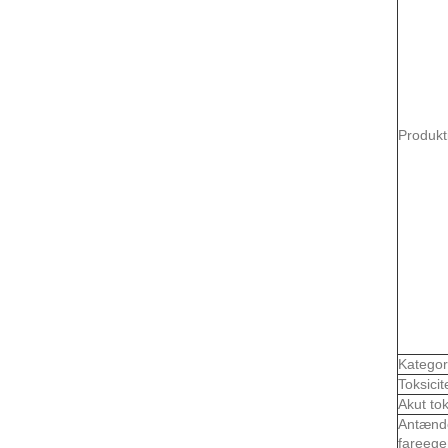
Produk
Kategor
Toksicit
Akut tok
Antænd
fareege