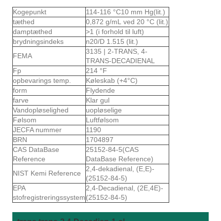
Kogepunkt
114-116 °C10 mm Hg(lit.)
tæthed
0,872 g/mL ved 20 °C (lit.)
damptæthed
>1 (i forhold til luft)
brydningsindeks
n20/D 1.515 (lit.)
3135 | 2-TRANS, 4-
FEMA
TRANS-DECADIENAL
Fp
214 °F
opbevarings temp.
Køleskab (+4°C)
form
Flydende
farve
Klar gul
Vandopløselighed
uopløselige
Følsom
Luftfølsom
JECFA nummer
1190
BRN
1704897
CAS DataBase
25152-84-5(CAS
Reference
DataBase Reference)
2,4-dekadienal, (E,E)-
NIST Kemi Reference
(25152-84-5)
EPA
2,4-Decadienal, (2E,4E)-
stofregistreringssystem
(25152-84-5)