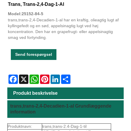
Trans, Trans-2,4-Dag-1-Al
Model:25152-84-5
trans,trans-2,4-Decadien-1-al har en kraftig, olieagtig lugt af
kyllingefedt og en sød, appelsinagtig lugt ved høj
koncentration. Den har en grapefrugt- eller appelsinagtig
smag ved fortynding.
Send forespørgsel
Facebook
X
WhatsApp
Pinterest
LinkedIn
Share
Produkt beskrivelse
trans,trans-2,4-Decadien-1-al Grundlæggende
information
Produktnavn:
trans,trans-2.4-Dag-1-til