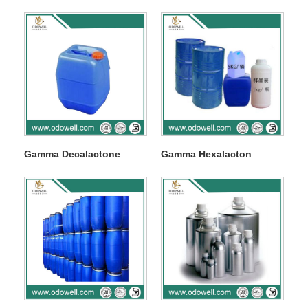
Gamma Decalactone
Gamma Hexalacton