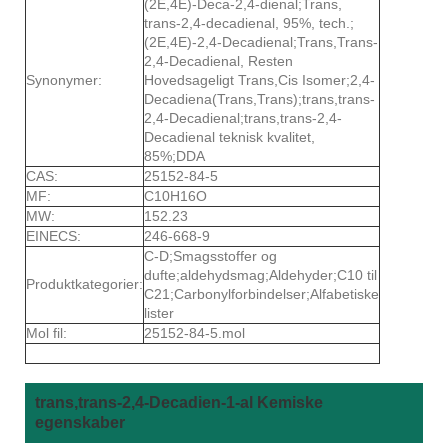
(2E,4E)-Deca-2,4-dienal;Trans,
trans-2,4-decadienal, 95%, tech.;
(2E,4E)-2,4-Decadienal;Trans,Trans-
2,4-Decadienal, Resten
Synonymer:
Hovedsageligt Trans,Cis Isomer;2,4-
Decadiena(Trans,Trans);trans,trans-
2,4-Decadienal;trans,trans-2,4-
Decadienal teknisk kvalitet,
85%;DDA
CAS:
25152-84-5
MF:
C10H16O
MW:
152.23
EINECS:
246-668-9
C-D;Smagsstoffer og
dufte;aldehydsmag;Aldehyder;C10 til
Produktkategorier:
C21;Carbonylforbindelser;Alfabetiske
lister
Mol fil:
25152-84-5.mol
trans,trans-2,4-Decadien-1-al Kemiske
egenskaber