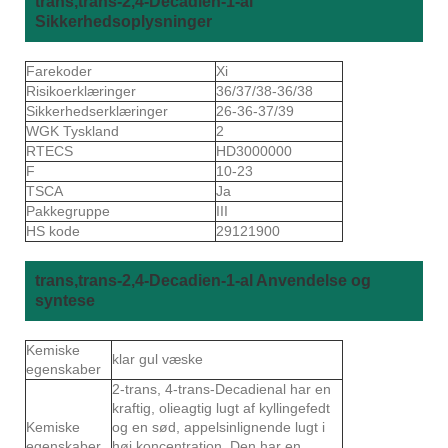
trans,trans-2,4-Decadien-1-al
Sikkerhedsoplysninger
Farekoder
Xi
Risikoerklæringer
36/37/38-36/38
Sikkerhedserklæringer
26-36-37/39
WGK Tyskland
2
RTECS
HD3000000
F
10-23
TSCA
Ja
Pakkegruppe
III
HS kode
29121900
trans,trans-2,4-Decadien-1-al Anvendelse og
syntese
Kemiske
klar gul væske
egenskaber
2-trans, 4-trans-Decadienal har en
kraftig, olieagtig lugt af kyllingefedt
Kemiske
og en sød, appelsinlignende lugt i
egenskaber
høj koncentration. Den har en