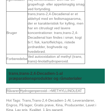
grapefrugt- eller appelsinagtig smag
ved fortynding.
trans,trans-2,4-Decadienal er et
aldehyd med en fedtsmagsaroma,
der er karakteristisk for kylling, men
har en citruslugt ved lavere
Bruger
koncentrationer. trans,trans-2,4-
Decadienal kan findes i smør, kogt
bi f, fisk, kartoffelchips, ristede
jordnødder, boghvede og
hvedebrød.
Ved autooxidation af methyl (trans,
Forberedelse
trans)-linolathydroperoxid.
trans,trans-2,4-Decadien-1-al
præparationsprodukter og råmaterialer
Råvarer
Hydrogenperoxid-->METHYLLINOLEAT
Hot Tags: Trans,Trans-2,4-Decadien-1-Al, Leverandører,
Engros, På lager, Gratis prøve, Kina, Producenter, Lavet i
Kina, Lav pris, Kvalitet, 1 års garanti