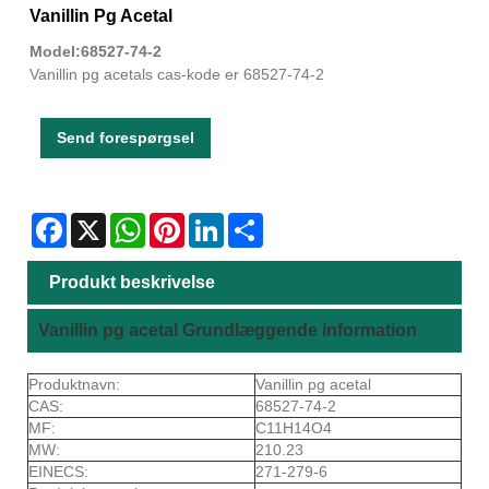
Vanillin Pg Acetal
Model:68527-74-2
Vanillin pg acetals cas-kode er 68527-74-2
Send forespørgsel
Facebook
X
WhatsApp
Pinterest
LinkedIn
Share
Produkt beskrivelse
Vanillin pg acetal Grundlæggende information
Produktnavn:
Vanillin pg acetal
CAS:
68527-74-2
MF:
C11H14O4
MW:
210.23
EINECS:
271-279-6