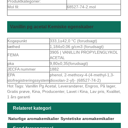
Produktkategorier:
Mol fil:
68527-74-2.mol
Vanillin pg acetal Kemiske egenskaber
Kogepunkt
333,1±42,0 °C (forudsagt)
tæthed
1,184±0,06 g/cm3 (forudsagt)
3905 | VANILLIN PROPYLENGLYKOL
FEMA
ACETAL
pka
9,80±0,35(forudsagt)
JECFA nummer
1882
EPA
phenol, 2-methoxy-4-(4-methyl-1,3-
stofregistreringssystem
dioxolan-2-yl)- (68527-74-2)
Hot Tags: Vanillin Pg Acetal, Leverandører, Engros, På lager,
Gratis prøve, Kina, Producenter, Lavet i Kina, Lav pris, Kvalitet,
1 års garanti
Relateret kategori
Naturlige aromakemikalier
Syntetiske aromakemikalier