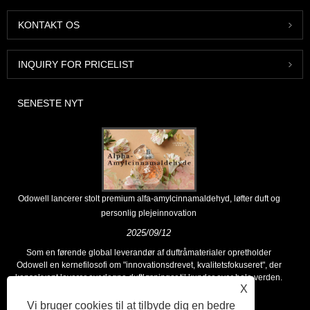
KONTAKT OS
INQUIRY FOR PRICELIST
SENESTE NYT
Odowell lancerer stolt premium alfa-amylcinnamaldehyd, løfter duft og
personlig plejeinnovation
2025/09/12
Som en førende global leverandør af duftråmaterialer opretholder
Odowell en kernefilosofi om "innovationsdrevet, kvalitetsfokuseret", der
konsekvent leverer overlegne duftløsninger til kunder over hele verden.
X
Vi bruger cookies til at tilbyde dig en bedre