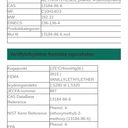
CAS:
13184-86-6
MF:
C10H14O3
MW:
182.22
EINECS:
236-136-4
Produktkategorier:
Mol fil:
13184-86-6.mol
Vanillylethylether Kemiske egenskaber
Kogepunkt
125°C/4mmHg(lit.)
3815 |
FEMA
VANILLYLETHYLETHER
brydningsindeks
1,5280 til 1,5320
JECFA nummer
887
CAS DataBase
13184-86-6
Reference
Phenol, 4-
NIST Kemi Reference
(ethoxymethyl)-2-
methoxy-(13184-86-6)
Phenol, 4-
EPA