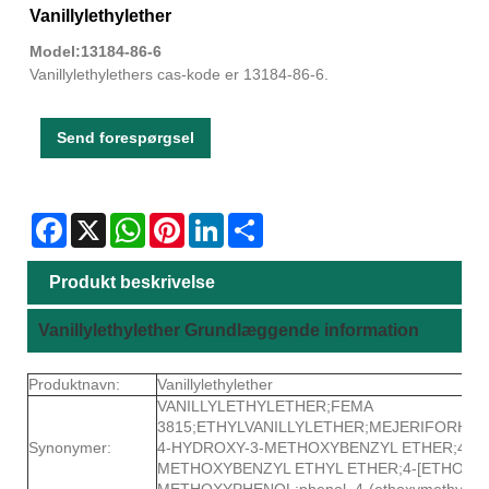
Vanillylethylether
Model:13184-86-6
Vanillylethylethers cas-kode er 13184-86-6.
Send forespørgsel
Facebook
X
WhatsApp
Pinterest
LinkedIn
Share
Produkt beskrivelse
Vanillylethylether Grundlæggende information
Produktnavn:
Vanillylethylether
VANILLYLETHYLETHER;FEMA
3815;ETHYLVANILLYLETHER;MEJERIFORHØJ
Synonymer:
4-HYDROXY-3-METHOXYBENZYL ETHER;4-H
METHOXYBENZYL ETHYL ETHER;4-[ETHOXYM
METHOXYPHENOL;phenol, 4-(ethoxymethyl)-2