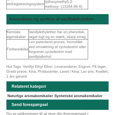
(ethoxymethyl)-2-
stofregistreringssystem
methoxy- (13184-86-6)
Anvendelse og syntese af vanillylethylether
Kemiske
Vanillylethylether har en phenolisk,
egenskaber
røget lugt og en stærk, skarp smag.
I en patenteret proces, fremstillet
ved omsætning af cyclodextrin eller
Forberedelse
forgrenet cyclodextrin med
vanillylalkohol.
Hot Tags: Vanillyl Ethyl Ether, Leverandører, Engros, På lager,
Gratis prøve, Kina, Producenter, Lavet i Kina, Lav pris, Kvalitet,
1 års garanti
Relateret kategori
Naturlige aromakemikalier
Syntetiske aromakemikalier
Send forespørgsel
Du er velkommen til at give din forespørgsel i