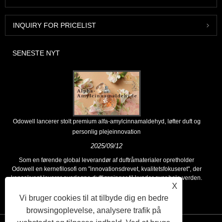
INQUIRY FOR PRICELIST
SENESTE NYT
Odowell lancerer stolt premium alfa-amylcinnamaldehyd, løfter duft og
personlig plejeinnovation
2025/09/12
Som en førende global leverandør af duftråmaterialer opretholder
Odowell en kernefilosofi om "innovationsdrevet, kvalitetsfokuseret", der
konsekvent leverer overlegne duftløsninger til kunder over hele verden.
X
Vi bruger cookies til at tilbyde dig en bedre
browsingoplevelse, analysere trafik på