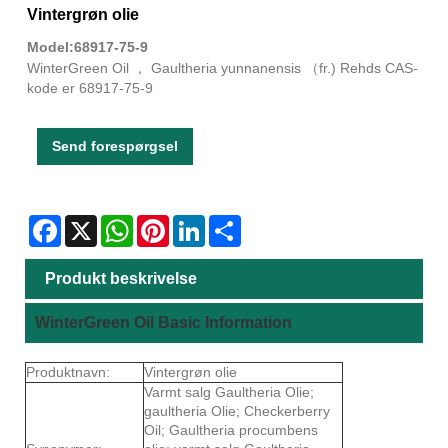
Vintergrøn olie
Model:68917-75-9
WinterGreen Oil ， Gaultheria yunnanensis （fr.) Rehds CAS-
kode er 68917-75-9
Send forespørgsel
Facebook
X
WhatsApp
Pinterest
LinkedIn
Share
Produkt beskrivelse
WinterGreen Oil Basic Information
Produktnavn:
Vintergrøn olie
Varmt salg Gaultheria Olie;
gaultheria Olie; Checkerberry
Oil; Gaultheria procumbens