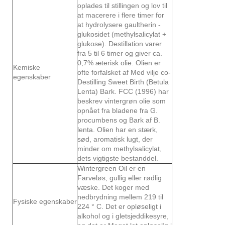
oplades til stillingen og lov til
at macerere i flere timer for
at hydrolysere gaultherin -
glukosidet (methylsalicylat +
glukose). Destillation varer
fra 5 til 6 timer og giver ca.
0,7% æterisk olie. Olien er
Kemiske
ofte forfalsket af Med vilje co-
egenskaber
Destilling Sweet Birth (Betula
Lenta) Bark. FCC (1996) har
beskrev vintergrøn olie som
opnået fra bladene fra G.
procumbens og Bark af B.
lenta. Olien har en stærk,
sød, aromatisk lugt, der
minder om methylsalicylat,
dets vigtigste bestanddel.
Wintergreen Oil er en
Farveløs, gullig eller rødlig
væske. Det koger med
nedbrydning mellem 219 til
Fysiske egenskaber
224 ° C. Det er opløseligt i
alkohol og i gletsjeddikesyre,