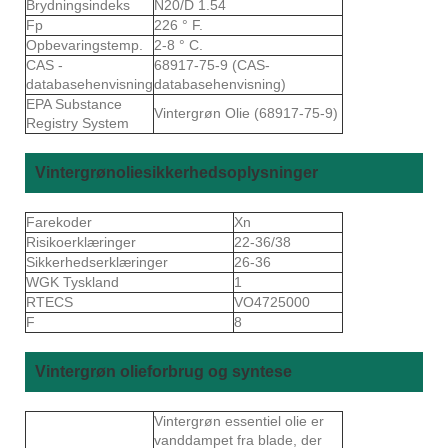
Brydningsindeks
N20/D 1.54
Fp
226 ° F.
Opbevaringstemp.
2-8 ° C.
CAS -
68917-75-9 (CAS-
databasehenvisning
databasehenvisning)
EPA Substance
Vintergrøn Olie (68917-75-9)
Registry System
Vintergrønoliesikkerhedsoplysninger
Farekoder
Xn
Risikoerklæringer
22-36/38
Sikkerhedserklæringer
26-36
WGK Tyskland
1
RTECS
VO4725000
F
8
Vintergrøn olieforbrug og syntese
Vintergrøn essentiel olie er
vanddampet fra blade, der