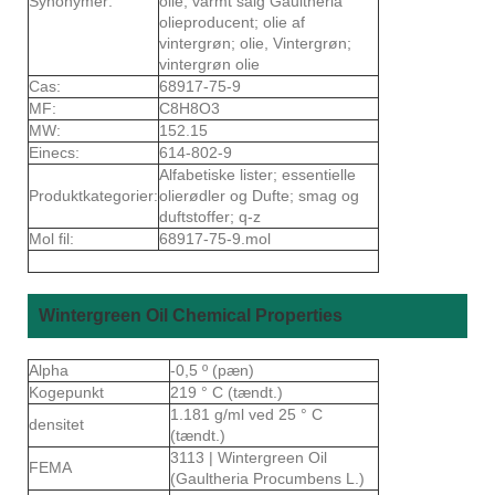
Synonymer:
olie; varmt salg Gaultheria
olieproducent; olie af
vintergrøn; olie, Vintergrøn;
vintergrøn olie
Cas:
68917-75-9
MF:
C8H8O3
MW:
152.15
Einecs:
614-802-9
Alfabetiske lister; essentielle
Produktkategorier:
olierødler og Dufte; smag og
duftstoffer; q-z
Mol fil:
68917-75-9.mol
Wintergreen Oil Chemical Properties
Alpha
-0,5 º (pæn)
Kogepunkt
219 ° C (tændt.)
1.181 g/ml ved 25 ° C
densitet
(tændt.)
3113 | Wintergreen Oil
FEMA
(Gaultheria Procumbens L.)