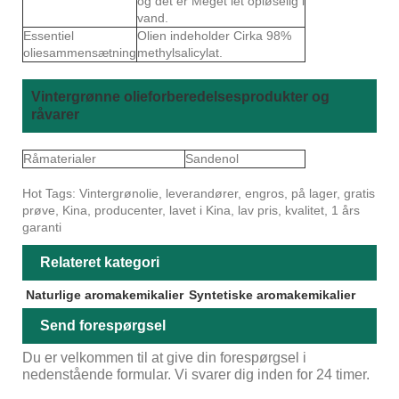
og det er Meget let opløselig i
vand.
Essentiel
Olien indeholder Cirka 98%
oliesammensætning
methylsalicylat.
Vintergrønne olieforberedelsesprodukter og
råvarer
Råmaterialer
Sandenol
Hot Tags: Vintergrønolie, leverandører, engros, på lager, gratis
prøve, Kina, producenter, lavet i Kina, lav pris, kvalitet, 1 års
garanti
Relateret kategori
Naturlige aromakemikalier
Syntetiske aromakemikalier
Send forespørgsel
Du er velkommen til at give din forespørgsel i
nedenstående formular. Vi svarer dig inden for 24 timer.