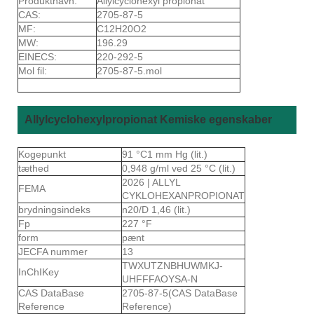
Produktnavn:
Allylcyclohexyl propionat
CAS:
2705-87-5
MF:
C12H20O2
MW:
196.29
EINECS:
220-292-5
Mol fil:
2705-87-5.mol
Allylcyclohexylpropionat Kemiske egenskaber
Kogepunkt
91 °C1 mm Hg (lit.)
tæthed
0,948 g/ml ved 25 °C (lit.)
2026 | ALLYL
FEMA
CYKLOHEXANPROPIONAT
brydningsindeks
n20/D 1,46 (lit.)
Fp
227 °F
form
pænt
JECFA nummer
13
TWXUTZNBHUWMKJ-
InChIKey
UHFFFAOYSA-N
CAS DataBase
2705-87-5(CAS DataBase
Reference
Reference)