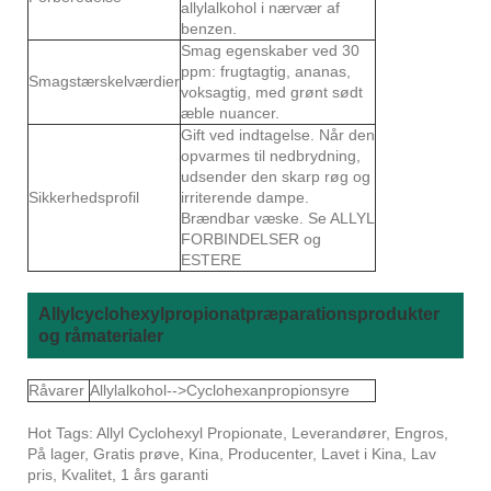
allylalkohol i nærvær af
benzen.
Smag egenskaber ved 30
ppm: frugtagtig, ananas,
Smagstærskelværdier
voksagtig, med grønt sødt
æble nuancer.
Gift ved indtagelse. Når den
opvarmes til nedbrydning,
udsender den skarp røg og
Sikkerhedsprofil
irriterende dampe.
Brændbar væske. Se ALLYL
FORBINDELSER og
ESTERE
Allylcyclohexylpropionatpræparationsprodukter
og råmaterialer
Råvarer
Allylalkohol-->Cyclohexanpropionsyre
Hot Tags: Allyl Cyclohexyl Propionate, Leverandører, Engros,
På lager, Gratis prøve, Kina, Producenter, Lavet i Kina, Lav
pris, Kvalitet, 1 års garanti