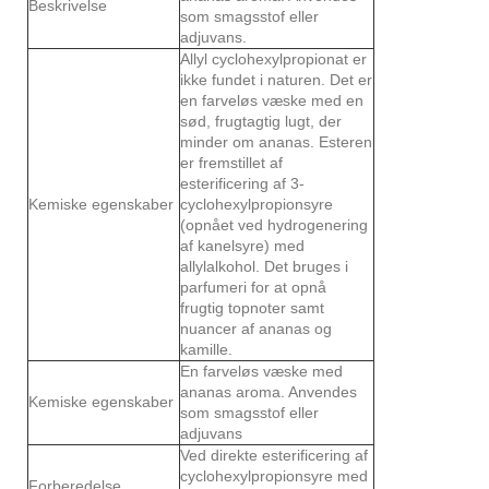
Beskrivelse
som smagsstof eller
adjuvans.
Allyl cyclohexylpropionat er
ikke fundet i naturen. Det er
en farveløs væske med en
sød, frugtagtig lugt, der
minder om ananas. Esteren
er fremstillet af
esterificering af 3-
Kemiske egenskaber
cyclohexylpropionsyre
(opnået ved hydrogenering
af kanelsyre) med
allylalkohol. Det bruges i
parfumeri for at opnå
frugtig topnoter samt
nuancer af ananas og
kamille.
En farveløs væske med
ananas aroma. Anvendes
Kemiske egenskaber
som smagsstof eller
adjuvans
Ved direkte esterificering af
cyclohexylpropionsyre med
Forberedelse