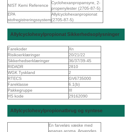
Cyclohexanpropansyre, 2-
NIST Kemi Reference
propenylester (2705-87-5)
EPA
Allylcyclohexanpropionat
stofregistreringssystem
(2705-87-5)
Allylcyclohexylpropionat Sikkerhedsoplysninger
Farekoder
Xn
Risikoerklæringer
20/21/22
Sikkerhedserklæringer
36/37/39-45
RIDADR
2810
WGK Tyskland
2
RTECS
GV6735000
Fareklasse
6.1(b)
Pakkegruppe
III
HS kode
29162090
Allylcyclohexylpropionatbrug og syntese
En farveløs væske med
ananas aroma. Anvendes