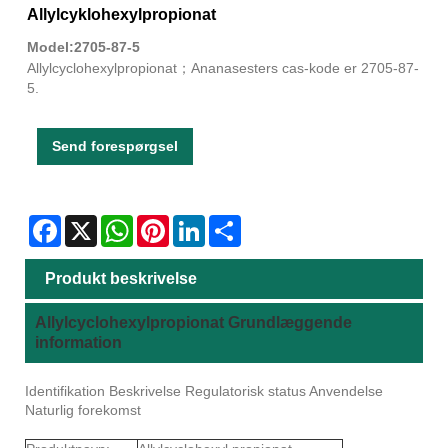
Allylcyklohexylpropionat
Model:2705-87-5
Allylcyclohexylpropionat；Ananasesters cas-kode er 2705-87-
5.
Send forespørgsel
Facebook
X
WhatsApp
Pinterest
LinkedIn
Share
Produkt beskrivelse
Allylcyclohexylpropionat Grundlæggende
information
Identifikation Beskrivelse Regulatorisk status Anvendelse
Naturlig forekomst