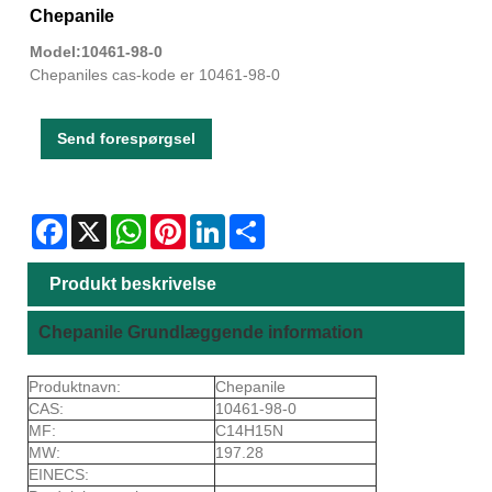
Chepanile
Model:10461-98-0
Chepaniles cas-kode er 10461-98-0
Send forespørgsel
Facebook
X
WhatsApp
Pinterest
LinkedIn
Share
Produkt beskrivelse
Chepanile Grundlæggende information
Produktnavn:
Chepanile
CAS:
10461-98-0
MF:
C14H15N
MW:
197.28
EINECS: