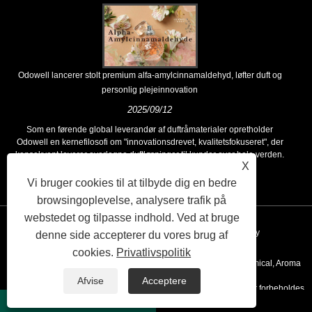
Odowell lancerer stolt premium alfa-amylcinnamaldehyd, løfter duft og
personlig plejeinnovation
2025/09/12
Som en førende global leverandør af duftråmaterialer opretholder
Odowell en kernefilosofi om "innovationsdrevet, kvalitetsfokuseret", der
konsekvent leverer overlegne duftløsninger til kunder over hele verden.
X
Vi bruger cookies til at tilbyde dig en bedre
browsingoplevelse, analysere trafik på
webstedet og tilpasse indhold. Ved at bruge
Links
Sitemap
RSS
XML
Privacy Policy
denne side accepterer du vores brug af
cookies.
Privatlivspolitik
Copyright © 2020 Kunshan Odowell co., Ltd - China Aroma Chemical, Aroma
Afvise
Acceptere
Ingredient Producenter, Essential Oil Leverandører Alle rettigheder forbeholdes.