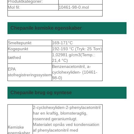
Produktkategorier:
Mol fil:
10461-98-0.mol
Chepanile kemiske egenskaber
Smeltepunkt
169-171°C
Kogepunkt
192-193 °C (Tryk: 25 Torr)
1,02981 g/cm3(Temp.:
tæthed
21,4 °C)
Benzenacetonitril, a-
EPA
cyclohexyliden- (10461-
stofregistreringssystem
98-0)
Chepanile brug og syntese
2-cyclohexyliden-2-phenylacetonitril
har en kraftig, blomsteragtig,
rosenrød geraniumlugt.
Materialet opnås ved kondensation
Kemiske
af phenylacetonitril med
egenskaber