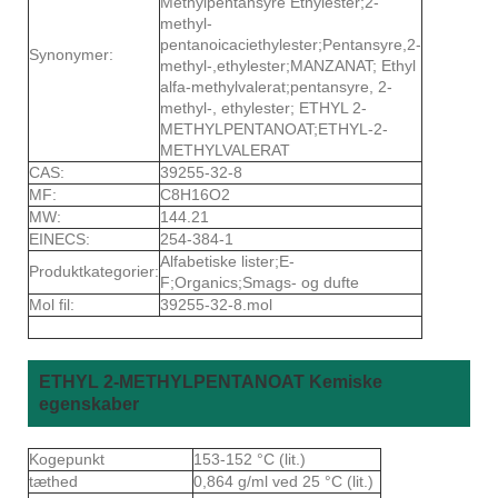
Methylpentansyre Ethylester;2-
methyl-
pentanoicaciethylester;Pentansyre,2-
Synonymer:
methyl-,ethylester;MANZANAT; Ethyl
alfa-methylvalerat;pentansyre, 2-
methyl-, ethylester; ETHYL 2-
METHYLPENTANOAT;ETHYL-2-
METHYLVALERAT
CAS:
39255-32-8
MF:
C8H16O2
MW:
144.21
EINECS:
254-384-1
Alfabetiske lister;E-
Produktkategorier:
F;Organics;Smags- og dufte
Mol fil:
39255-32-8.mol
ETHYL 2-METHYLPENTANOAT Kemiske
egenskaber
Kogepunkt
153-152 °C (lit.)
tæthed
0,864 g/ml ved 25 °C (lit.)