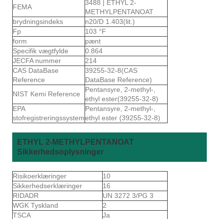
3488 | ETHYL 2-
FEMA
METHYLPENTANOAT
brydningsindeks
n20/D 1.403(lit.)
Fp
103 °F
form
pænt
Specifik vægtfylde
0.864
JECFA nummer
214
CAS DataBase
39255-32-8(CAS
Reference
DataBase Reference)
Pentansyre, 2-methyl-,
NIST Kemi Reference
ethyl ester(39255-32-8)
EPA
Pentansyre, 2-methyl-,
stofregistreringssystem
ethyl ester (39255-32-8)
ETHYL 2-METHYLPENTANOAT
Sikkerhedsoplysninger
Risikoerklæringer
10
Sikkerhedserklæringer
16
RIDADR
UN 3272 3/PG 3
WGK Tyskland
2
TSCA
Ja