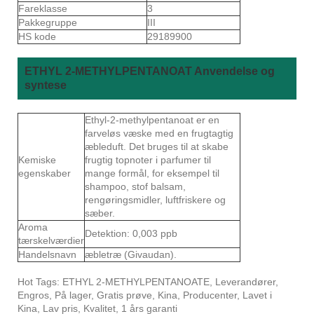
Fareklasse
3
Pakkegruppe
III
HS kode
29189900
ETHYL 2-METHYLPENTANOAT Anvendelse og
syntese
Ethyl-2-methylpentanoat er en
farveløs væske med en frugtagtig
æbleduft. Det bruges til at skabe
Kemiske
frugtig topnoter i parfumer til
egenskaber
mange formål, for eksempel til
shampoo, stof balsam,
rengøringsmidler, luftfriskere og
sæber.
Aroma
Detektion: 0,003 ppb
tærskelværdier
Handelsnavn
æbletræ (Givaudan).
Hot Tags: ETHYL 2-METHYLPENTANOATE, Leverandører,
Engros, På lager, Gratis prøve, Kina, Producenter, Lavet i
Kina, Lav pris, Kvalitet, 1 års garanti