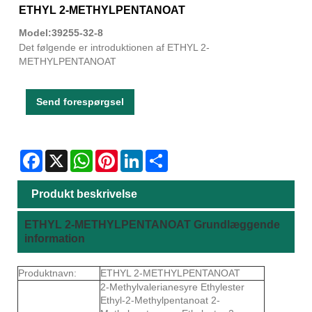
ETHYL 2-METHYLPENTANOAT
Model:39255-32-8
Det følgende er introduktionen af ​​ETHYL 2-
METHYLPENTANOAT
Send forespørgsel
Facebook
X
WhatsApp
Pinterest
LinkedIn
Share
Produkt beskrivelse
ETHYL 2-METHYLPENTANOAT Grundlæggende
information
Produktnavn:
ETHYL 2-METHYLPENTANOAT
2-Methylvalerianesyre Ethylester
Ethyl-2-Methylpentanoat 2-