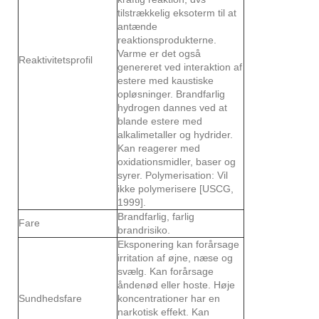
tilstrækkelig eksoterm til at
antænde
reaktionsprodukterne.
Varme er det også
Reaktivitetsprofil
genereret ved interaktion af
estere med kaustiske
opløsninger. Brandfarlig
hydrogen dannes ved at
blande estere med
alkalimetaller og hydrider.
Kan reagerer med
oxidationsmidler, baser og
syrer. Polymerisation: Vil
ikke polymerisere [USCG,
1999].
Brandfarlig, farlig
Fare
brandrisiko.
Eksponering kan forårsage
irritation af øjne, næse og
svælg. Kan forårsage
åndenød eller hoste. Høje
Sundhedsfare
koncentrationer har en
narkotisk effekt. Kan