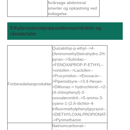
forårsage abdominal
smerter og opkastning ved
indtagelse.
Ethylpropionatpræparationsprodukter og
råmaterialer
Quizalofop-p-ethyl-->4-
(Aminomethyl)tetrahydro-2H-
pyran-->Sulindac--
>FENOXAPROP-P-ETHYL--
>cintofen-->Lactofen--
>Procymidon-->Enoxacin--
>Pipemidsyre-->3,4-Hexan-
Forberedelsesprodukter
>Diltionaz-> hydrochlorid-->2-
(4-chlorphenyl)-3-
oxovaleronitril-->5-amino-3-
cyano-1-(2,6-dichlor-4-
trifluormethylphenyl)pyrazol--
>DIETHYLOXALPROPIONAT-
->Pyrimethamin
Natriumcarbonat--