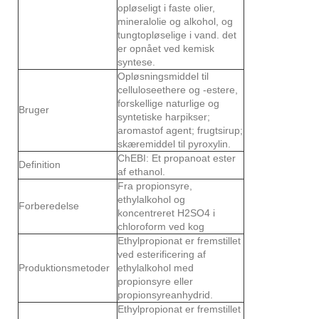
opløseligt i faste olier,
mineralolie og alkohol, og
tungtopløselige i vand. det
er opnået ved kemisk
syntese.
Opløsningsmiddel til
celluloseethere og -estere,
forskellige naturlige og
Bruger
syntetiske harpikser;
aromastof agent; frugtsirup;
skæremiddel til pyroxylin.
ChEBI: Et propanoat ester
Definition
af ethanol.
Fra propionsyre,
ethylalkohol og
Forberedelse
koncentreret H2SO4 i
chloroform ved kog
Ethylpropionat er fremstillet
ved esterificering af
Produktionsmetoder
ethylalkohol med
propionsyre eller
propionsyreanhydrid.
Ethylpropionat er fremstillet