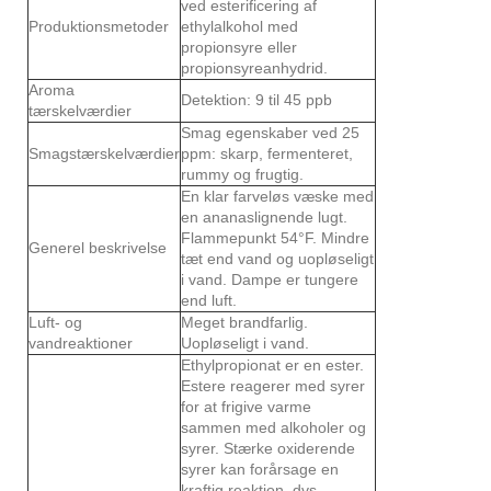
ved esterificering af
Produktionsmetoder
ethylalkohol med
propionsyre eller
propionsyreanhydrid.
Aroma
Detektion: 9 til 45 ppb
tærskelværdier
Smag egenskaber ved 25
Smagstærskelværdier
ppm: skarp, fermenteret,
rummy og frugtig.
En klar farveløs væske med
en ananaslignende lugt.
Flammepunkt 54°F. Mindre
Generel beskrivelse
tæt end vand og uopløseligt
i vand. Dampe er tungere
end luft.
Luft- og
Meget brandfarlig.
vandreaktioner
Uopløseligt i vand.
Ethylpropionat er en ester.
Estere reagerer med syrer
for at frigive varme
sammen med alkoholer og
syrer. Stærke oxiderende
syrer kan forårsage en
kraftig reaktion, dvs