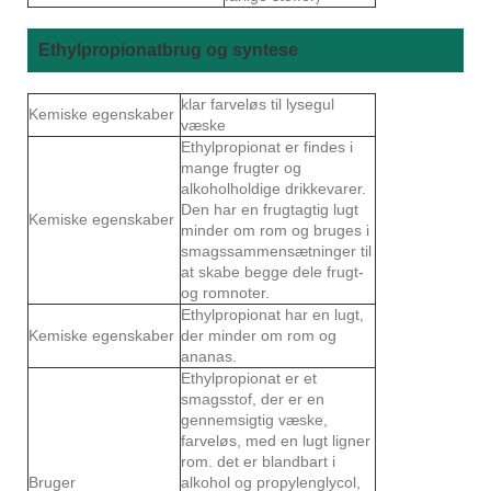
Ethylpropionatbrug og syntese
klar farveløs til lysegul
Kemiske egenskaber
væske
Ethylpropionat er findes i
mange frugter og
alkoholholdige drikkevarer.
Den har en frugtagtig lugt
Kemiske egenskaber
minder om rom og bruges i
smagssammensætninger til
at skabe begge dele frugt-
og romnoter.
Ethylpropionat har en lugt,
Kemiske egenskaber
der minder om rom og
ananas.
Ethylpropionat er et
smagsstof, der er en
gennemsigtig væske,
farveløs, med en lugt ligner
rom. det er blandbart i
Bruger
alkohol og propylenglycol,