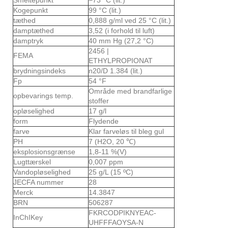
Kogepunkt
99 °C (lit.)
tæthed
0,888 g/ml ved 25 °C (lit.)
damptæthed
3,52 (i forhold til luft)
damptryk
40 mm Hg (27,2 °C)
2456 |
FEMA
ETHYLPROPIONAT
brydningsindeks
n20/D 1.384 (lit.)
Fp
54 °F
Område med brandfarlige
opbevarings temp.
stoffer
opløselighed
17 g/l
form
Flydende
farve
Klar farveløs til bleg gul
PH
7 (H2O, 20 ℃)
eksplosionsgrænse
1,8-11 %(V)
Lugttærskel
0,007 ppm
Vandopløselighed
25 g/L (15 ºC)
JECFA nummer
28
Merck
14.3847
BRN
506287
FKRCODPIKNYEAC-
InChIKey
UHFFFAOYSA-N