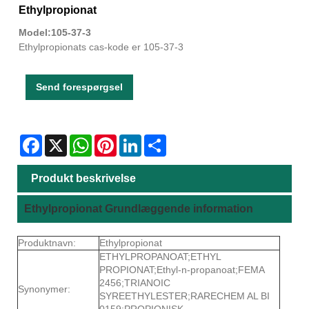
Ethylpropionat
Model:105-37-3
Ethylpropionats cas-kode er 105-37-3
Send forespørgsel
Facebook
X
WhatsApp
Pinterest
LinkedIn
Share
Produkt beskrivelse
Ethylpropionat Grundlæggende information
Produktnavn:
Ethylpropionat
ETHYLPROPANOAT;ETHYL
PROPIONAT;Ethyl-n-propanoat;FEMA
2456;TRIANOIC
Synonymer:
SYREETHYLESTER;RARECHEM AL BI
0159;PROPIONISK