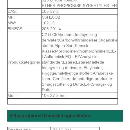
ETHER;PROPIONISK SYREETYLESTER
CAS:
105-37-3
MF:
C5H10O2
MW:
102.13
EINECS:
203-291-4
C2 til C5Mættede fedtsyrer og
derivater;Carbonylforbindelser;Organiske
stoffer;Alpha Sort;Kemisk
Klasse;Morpholiner/thiomorpholiner;E;E-
LAalfabetisk;EQ - EZAnalytiske
Produktkategorier:
standarder;Estere;EstereMættede
fedtsyrer og derivater; Ethylester;
Flygtige/halvflygtige stoffer; Alfabetiske
lister; Certificerede naturlige produkter
Smagsstoffer og Dufte;E-F;Smags- og
Dufte
Mol fil:
105-37-3.mol
Ethylpropionat Kemiske egenskaber
Smeltepunkt
−73 °C (lit.)