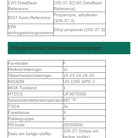
CAS DataBase
105-37-3(CAS DataBase
Reference
Reference)
Propansyre, ethylester
NIST Kemi Reference
(105-37-3)
EPA
Ethyl propionat (105-37-3)
stofregistreringssystem
Ethylpropionat Sikkerhedsoplysninger
Farekoder
F
Risikoerklæringer
11
Sikkerhedserklæringer
16-23-24-29-33
RIDADR
UN 1195 3/PG 2
WGK Tyskland
1
RTECS
UF3675000
Selvantændelsestemperatur
887 °F
TSCA
Ja
Fareklasse
3
Pakkegruppe
II
HS kode
29159000
105-37-3(data om
Data om farlige stoffer
farlige stoffer)