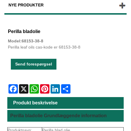
NYE PRODUKTER
Perilla bladolie
Model:68153-38-8
Perilla leaf oils cas-kode er 68153-38-8
Send forespørgsel
Facebook
X
WhatsApp
Pinterest
LinkedIn
Share
Produkt beskrivelse
Perilla bladolie Grundlæggende information
Produktnavn:
Perilla blad olie