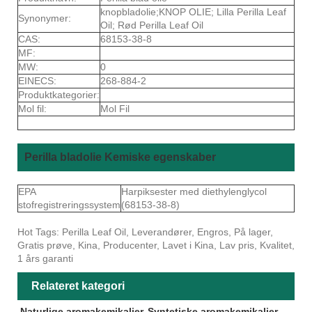
knopbladolie;KNOP OLIE; Lilla Perilla Leaf
Synonymer:
Oil; Rød Perilla Leaf Oil
CAS:
68153-38-8
MF:
MW:
0
EINECS:
268-884-2
Produktkategorier:
Mol fil:
Mol Fil
Perilla bladolie Kemiske egenskaber
EPA
Harpiksester med diethylenglycol
stofregistreringssystem
(68153-38-8)
Hot Tags: Perilla Leaf Oil, Leverandører, Engros, På lager,
Gratis prøve, Kina, Producenter, Lavet i Kina, Lav pris, Kvalitet,
1 års garanti
Relateret kategori
Naturlige aromakemikalier
Syntetiske aromakemikalier