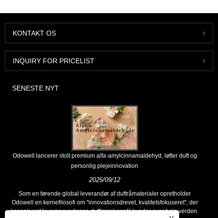
KONTAKT OS
INQUIRY FOR PRICELIST
SENESTE NYT
Odowell lancerer stolt premium alfa-amylcinnamaldehyd, løfter duft og
personlig plejeinnovation
2025/09/12
Som en førende global leverandør af duftråmaterialer opretholder
Odowell en kernefilosofi om "innovationsdrevet, kvalitetsfokuseret", der
konsekvent leverer overlegne duftløsninger til kunder over hele verden.