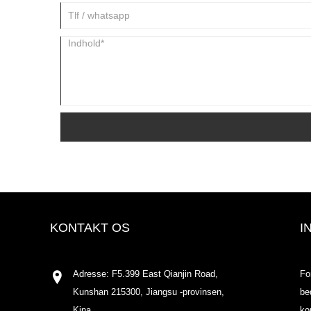
KONTAKT OS
I
Adresse: F5.399 East Qianjin Road,
Fo
Kunshan 215300, Jiangsu -provinsen,
be
Kina
ko