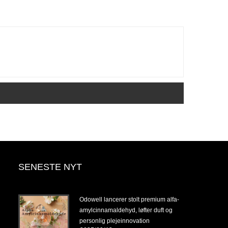
SENESTE NYT
14-
Odowell lancerer stolt premium alfa-
amylcinnamaldehyd, løfter duft og
personlig plejeinnovation