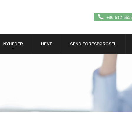
+86-512-553
NYHEDER
HENT
SEND FORESPØRGSEL