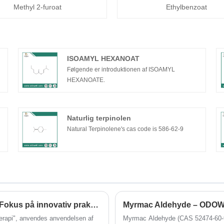
Methyl 2-furoat
Ethylbenzoat
ISOAMYL HEXANOAT
Følgende er introduktionen af ​​ISOAMYL
HEXANOATE.
Naturlig terpinolen
Natural Terpinolene's cas code is 586-62-9
Duftindustri Solvent Application Case Study: Fokus på innovativ praksis i Ddom (ACM)
rapi", anvendes anvendelsen af ​​
Myrmac Aldehyde (CAS 52474-60-9) 