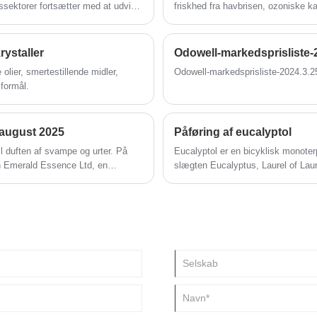
sektorer fortsætter med at udvide
friskhed fra havbrisen, ozoniske k
CM-baseret "babybanespecifik
hvilket gør den til en hjørnesten f
duftsammensætninger.
rystaller
Odowell-markedsprisliste-
 olier, smertestillende midler,
Odowell-markedsprisliste-2024.3.2
 formål.
 august 2025
Påføring af eucalyptol
l duften af svampe og urter. På
Eucalyptol er en bicyklisk monoterp
n Emerald Essence Ltd, en
slægten Eucalyptus, Laurel of Laur
e Chuxiong, Kunming og andre steder
planter af Lamiaceae. I de senere 
august til 6.
svampe af planter. Eucalyptol har 
antibakteriel og antiinflammatorisk
sygdomme, inflammatoriske sygdom
til betændelser og andre sygdomme
blodtrykket, beskytte leveren og a
og kosmetik.