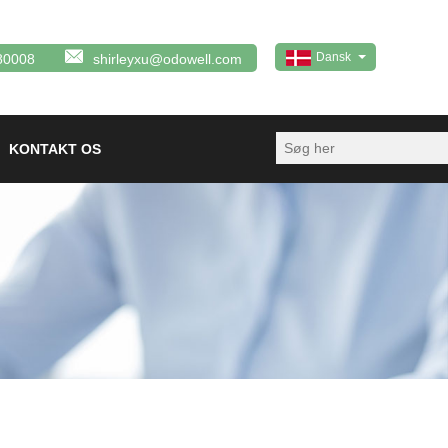
Dansk
80008
shirleyxu@odowell.com
KONTAKT OS