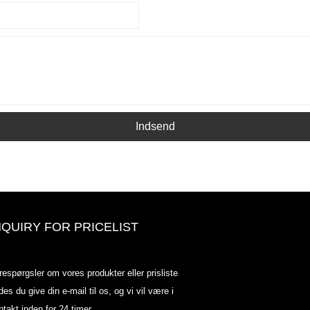
Indsend
NQUIRY FOR PRICELIST
Odowell-markedsprisliste-2025.6.
respørgsler om vores produkter eller prisliste
2025.07.25
des du give din e-mail til os, og vi vil være i
2025/07/25
ntakt inden for 24 timer.