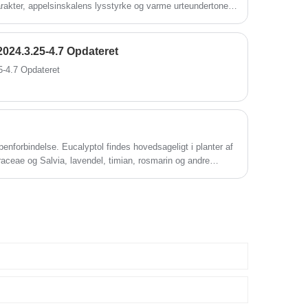
arakter, appelsinskalens lysstyrke og varme urteundertoner,
or moderne akvatiske, citrus- og grønne
2024.3.25-4.7 Opdateret
5-4.7 Opdateret
enforbindelse. Eucalyptol findes hovedsageligt i planter af
aceae og Salvia, lavendel, timian, rosmarin og andre
år er eucalyptol også blevet fundet i en række endofytiske
en række farmakologiske aktiviteter, såsom aformning,
 og anvendes til behandling af humant fnat, gastrointestinale
me i luftvejene og neurodegenerative sygdomme relateret
. Eucalyptol har også virkningerne af at sænke
ntitumor og bruges i vid udstrækning inden for medicin, mad