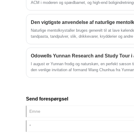
ACM i moderen og spædbarnet, og high-end boligindretnings
sig. For eksempel planlægger et nyt brand at lancere en A
aromaterapi" yderligere udvidet nichemarkedet.
Den vigtigste anvendelse af naturlige mentolk
Naturlige mentolkrystaller bruges generelt til at lave kølende
tandpasta, tandpulver, slik, drikkevarer, krydderier og andre
Odowells Yunnan Research and Study Tour i
I august er Yunnan frodig og naturskøn, en perfekt sæson ti
den venlige invitation af formand Wang Chunhua fra Yunna
delegation af to fra Odowell, ledet af daglig leder, besøgt
i Yunnan til en tre-dages feltinspektion og udveksling fra 4. 
Send forespørgsel