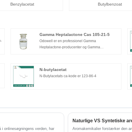
Benzylacetat
Butylbenzoat
Gamma Heptalactone Cas 105-21-5
9-
Odowell er en professionel Gamma
Heptalactone-producenter og Gamma
Heptalactone-leverandører i Kina. Odowell har
pløjet i smags- og dufteindustrien siden 2012,
konstant forskning og udvikling af nye råvarer og
N-butylacetat
ny teknologi for at opfylde parfumørers og
N-Butylacetats ca-kode er 123-86-4
smagsproducenters voksende stræben efter
produktvariation og kvalitet. Vores Gamma
Heptalactone cas 105-21-5 har en god prisfordel,
førsteklasses kvalitet med et klart farveløst
væskeudseende, produktionskapacitet på 200
tons om året og populær på europæiske og
amerikanske markeder.
Naturlige VS Syntetiske a
å i onlinesøgningens verden, har
Aromakemikalier forstærker den arom