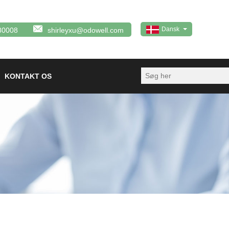
Dansk
80008
shirleyxu@odowell.com
KONTAKT OS