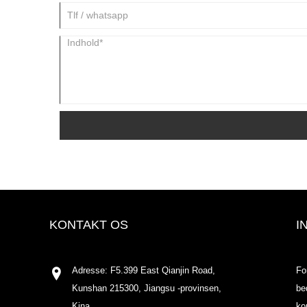
KONTAKT OS
I
Adresse: F5.399 East Qianjin Road,
Fo
Kunshan 215300, Jiangsu -provinsen,
be
Kina
ko