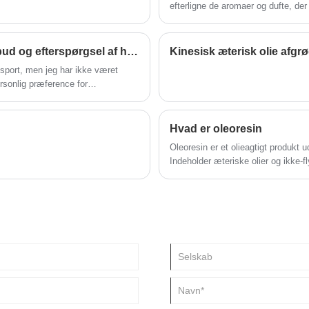
efterligne de aromaer og dufte, der 
to varianter af aromakemikalier til
Gennemgang af markedsundersøgelse af udbud og efterspørgsel af hvidløg i 2020
Kinesisk æterisk olie afgr
eksport, men jeg har ikke været
ersonlig præference for
Hvad er oleoresin
Oleoresin er et olieagtigt produkt 
Indeholder æteriske olier og ikke-
forstærker duften. Peber kan ekstr
og sort peber kan ekstraheres for 