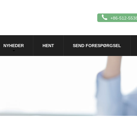
+86-512-553
NYHEDER
HENT
SEND FORESPØRGSEL