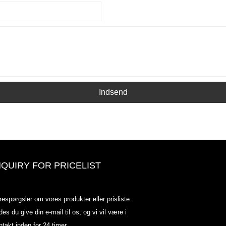
Indsend
NQUIRY FOR PRICELIST
Odowell-markedsprisliste-2025.6.
respørgsler om vores produkter eller prisliste
2025.07.25
des du give din e-mail til os, og vi vil være i
2025/07/25
ntakt inden for 24 timer.