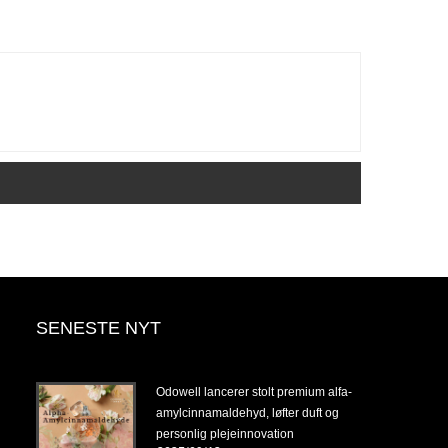
SENESTE NYT
14-
Odowell lancerer stolt premium alfa-
amylcinnamaldehyd, løfter duft og
personlig plejeinnovation