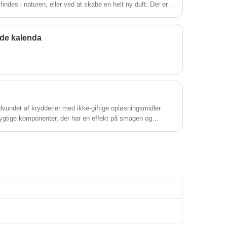
findes i naturen, eller ved at skabe en helt ny duft. Der er
gængelige: naturlige og syntetiske.
øde kalenda
udvundet af krydderier med ikke-giftige opløsningsmidler.
flygtige komponenter, der har en effekt på smagen og
aheres for at opnå koncentreret capsaicin og dets derivater,
at opnå piperin og dets homologer.