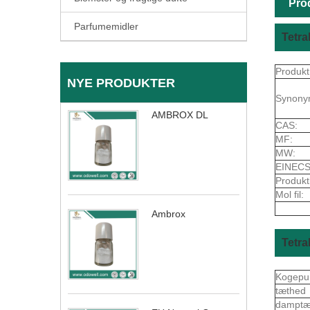
Pro
Parfumemidler
Tetr
Produkt
NYE PRODUKTER
Synony
AMBROX DL
CAS:
MF:
MW:
EINECS
Produkt
Mol fil:
Ambrox
Tetr
Kogepu
tæthed
dampt