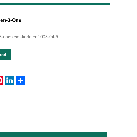
Live
hen-3-One
3-ones cas-kode er 1003-04-9.
sel
tsApp
Pinterest
LinkedIn
Share