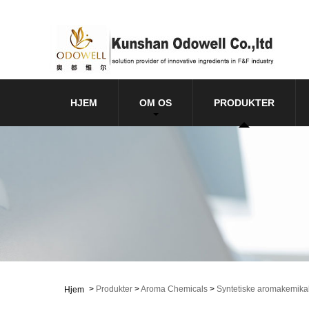
HJEM
OM OS
PRODUKTER
>
Produkter
>
Aroma Chemicals
>
Syntetiske aromakemikal
Hjem