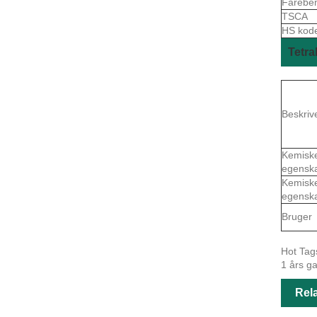
Farebe
TSCA
HS kod
Tetra
Beskriv
Kemisk
egensk
Kemisk
egensk
Bruger
Hot Tags
1 års ga
Rela