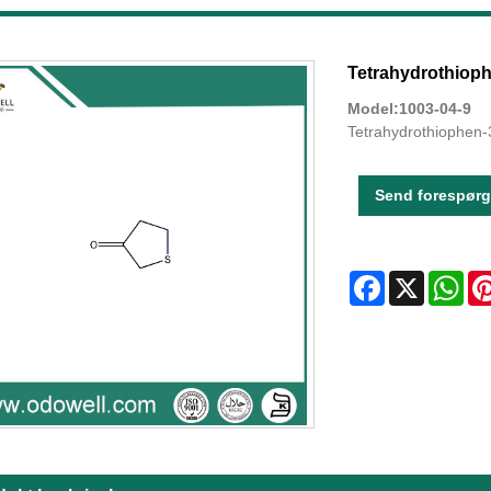
Tetrahydrothiop
Model:1003-04-9
Tetrahydrothiophen-
Send forespørg
Facebook
X
Wha