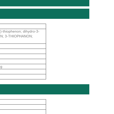
)-thiophenon; dihydro-3-
NON; 3-THIOPHANON;
ag