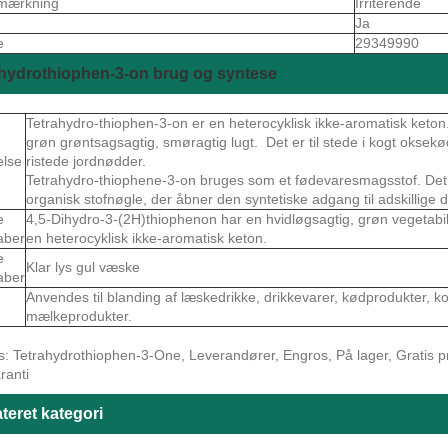
mærkning
Irriterende
Ja
e
29349990
hydrothiophen-3-on brug og syntese
Tetrahydro-thiophen-3-on er en heterocyklisk ikke-aromatisk keton
grøn grøntsagsagtig, smøragtig lugt. Det er til stede i kogt oksekød,
else
ristede jordnødder.
Tetrahydro-thiophene-3-on bruges som et fødevaresmagsstof. Det 
organisk stofnøgle, der åbner den syntetiske adgang til adskillige d
e
4,5-Dihydro-3-(2H)thiophenon har en hvidløgsagtig, grøn vegetabil
aber
en heterocyklisk ikke-aromatisk keton.
e
Klar lys gul væske
aber
Anvendes til blanding af læskedrikke, drikkevarer, kødprodukter, k
mælkeprodukter.
: Tetrahydrothiophen-3-One, Leverandører, Engros, På lager, Gratis prøv
ranti
teret kategori