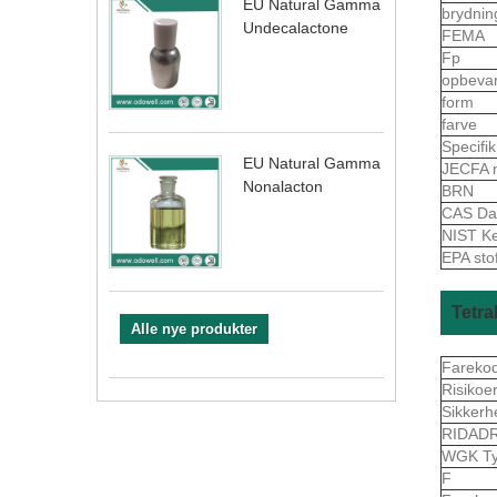
EU Natural Gamma
brydnin
Undecalactone
FEMA
Fp
opbeva
form
farve
Specifi
EU Natural Gamma
JECFA 
Nonalacton
BRN
CAS Da
NIST K
EPA sto
Tetr
Alle nye produkter
Fareko
Risikoe
Sikkerh
RIDAD
WGK Ty
F