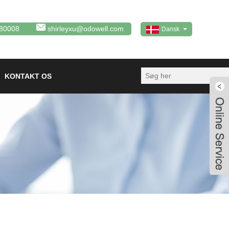
80008
shirleyxu@odowell.com
Dansk
KONTAKT OS