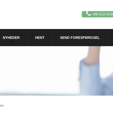
+86-512-553
NYHEDER
HENT
SEND FORESPØRGSEL
ier