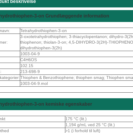
dukt beskrivelse
ahydrothiophen-3-on Grundlæggende information
navn:
Tetrahydrothiophen-3-on
3-oxotetrahydrothiophen; 3-thiacyclopentanon; dihydro-3(2h
mer:
thiophenon; thiolan-3-on; 4,5-DIHYDRO-3(2H)-THIOPHE
dihydrothiophen-3(2h)
1003-04-9
C4H6OS
102.15
:
213-698-9
kategorier:
Thiophen & Benzothiophene; thiophen smag; Thiophen sm
1003-04-9.mol
ahydrothiophen-3-on kemiske egenskaber
nkt
175 °C (lit.)
1,194 g/mL ved 25 °C (lit.)
æthed
>1 (i forhold til luft)