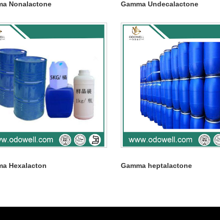
a Nonalactone
Gamma Undecalactone
a Hexalacton
Gamma heptalactone