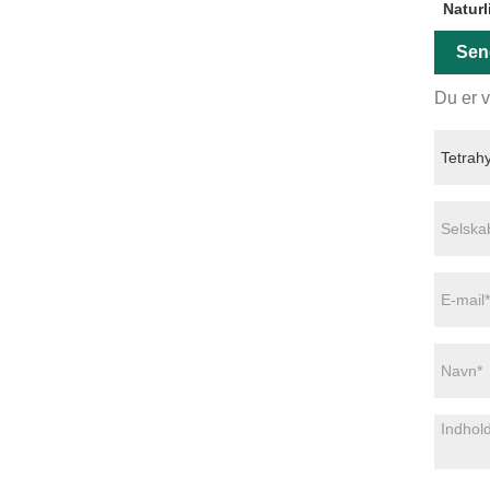
Naturl
Sen
Du er v