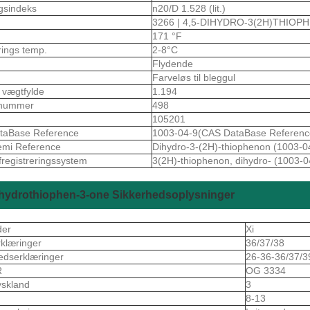
gsindeks
n20/D 1.528 (lit.)
3266 | 4,5-DIHYDRO-3(2H)THIOP
171 °F
rings temp.
2-8°C
Flydende
Farveløs til bleggul
k vægtfylde
1.194
nummer
498
105201
taBase Reference
1003-04-9(CAS DataBase Referenc
emi Reference
Dihydro-3-(2H)-thiophenon (1003-0
fregistreringssystem
3(2H)-thiophenon, dihydro- (1003-0
ahydrothiophen-3-one Sikkerhedsoplysninger
der
Xi
rklæringer
36/37/38
edserklæringer
26-36-36/37/3
R
OG 3334
skland
3
8-13