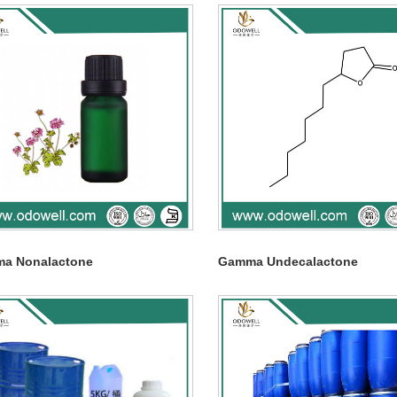
a Nonalactone
Gamma Undecalactone