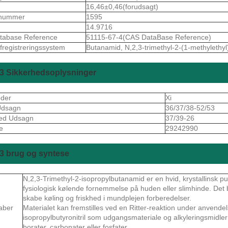
16,46±0,46(forudsagt)
nummer
1595
14.9716
tabase Reference
51115-67-4(CAS DataBase Reference)
fregistreringssystem
Butanamid, N,2,3-trimethyl-2-(1-methylethyl
3 Sikkerhedsoplysninger
oder
Xi
 Udsagn
36/37/38-52/53
hed Udsagn
37/39-26
de
29242990
3 brug og syntese
N,2,3-Trimethyl-2-isopropylbutanamid er en hvid, krystallinsk pu
fysiologisk kølende fornemmelse på huden eller slimhinde. Det b
skabe køling og friskhed i mundplejen forberedelser.
aber
Materialet kan fremstilles ved en Ritter-reaktion under anvendel
isopropylbutyronitril som udgangsmateriale og alkyleringsmidl
borater, carbonater eller fosfater.