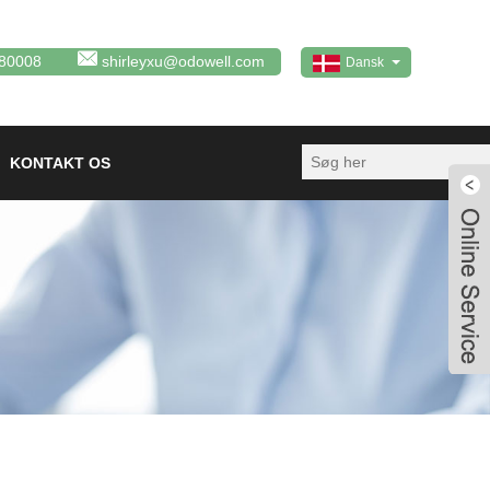
80008
shirleyxu@odowell.com
Dansk
KONTAKT OS