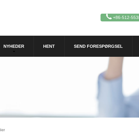
+86-512-553
NYHEDER
HENT
SEND FORESPØRGSEL
ier