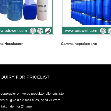
a Hexalacton
Gamma heptalactone
NQUIRY FOR PRICELIST
Odowell-markedsprisliste-2025.6.
respørgsler om vores produkter eller prisliste
2025.07.25
des du give din e-mail til os, og vi vil være i
2025/07/25
ntakt inden for 24 timer.
Odowell-markedsprisliste-2025.6.