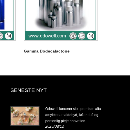
Gamma Dodecalactone
SENESTE NYT
14-
Odowell lancerer stolt premium alfa-
amylcinnamaldehyd, løfter duft og
personlig plejeinnovation
2025/09/12
14-