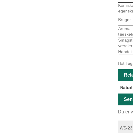
Kemisk
egensk
Bruger
Aroma
tærskel
Smagst
værdier
Handel
Hot Tags
Rela
Naturl
Sen
Du er v