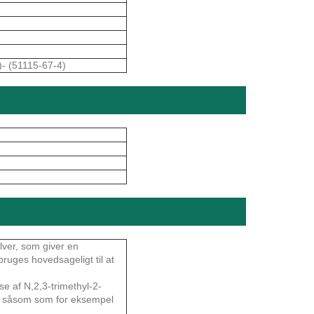
)- (51115-67-4)
lver, som giver en
ruges hovedsageligt til at
se af N,2,3-trimethyl-2-
er såsom som for eksempel