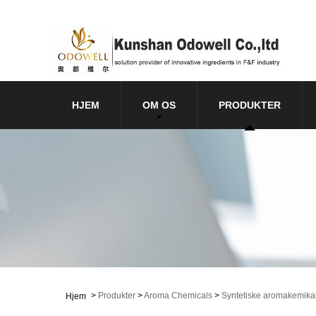
HJEM
OM OS
PRODUKTER
>
Produkter
>
Aroma Chemicals
>
Syntetiske aromakemikal
Hjem