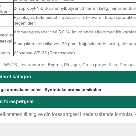
e
2-isopropyl-N-2,3-trimethylbutyramid har en kølig, mint-menthol
aber
Fysiologisk kølemiddel i fødevarer, drikkevarer, tobaksprodukter, 
lægemidler.
Aromaegenskaber ved 5,0 %: let kølende effekt med lidt karakte
værdier
ærskel
Smagskarakteristika ved 20 ppm: højpåvirkende køling, der var
snavn
Winsense WS-23 (Renessence).
: WS-23, Leverandører, Engros, På lager, Gratis prøve, Kina, Producenter
teret kategori
ige aromakemikalier
Syntetiske aromakemikalier
d forespørgsel
elkommen til at give din forespørgsel i nedenstående formular. Vi