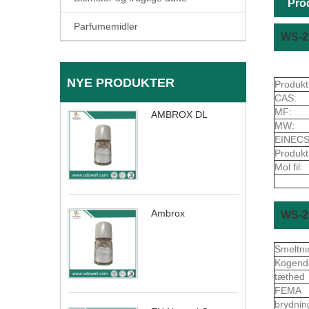
Pro
Parfumemidler
WS-2
NYE PRODUKTER
Produkt
CAS:
MF:
AMBROX DL
MW:
EINECS
Produkt
Mol fil:
Ambrox
WS-2
Smeltni
Kogend
tæthed
FEMA
brydnin