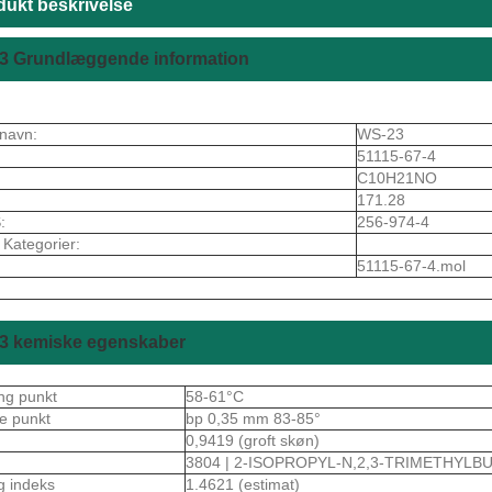
dukt beskrivelse
3 Grundlæggende information
navn:
WS-23
51115-67-4
C10H21NO
171.28
:
256-974-4
 Kategorier:
51115-67-4.mol
3 kemiske egenskaber
ng punkt
58-61°C
e punkt
bp 0,35 mm 83-85°
0,9419 (groft skøn)
3804 | 2-ISOPROPYL-N,2,3-TRIMETHYL
g indeks
1.4621 (estimat)