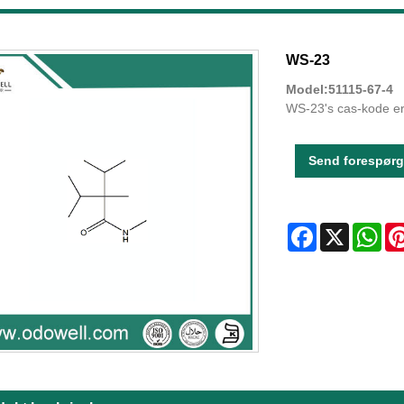
WS-23
Model:51115-67-4
WS-23's cas-kode e
Send forespørg
Facebook
X
Wha