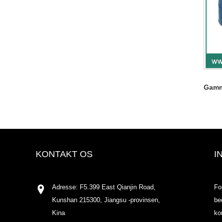
Gamm
KONTAKT OS
I
Adresse: F5.399 East Qianjin Road,
Fo
Kunshan 215300, Jiangsu -provinsen,
be
Kina
ko