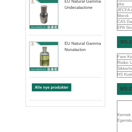
EU Natural Gamma
pka
Undecalactone
JECFA 
Merck
CAS Da
EPA Sto
WS-2
EU Natural Gamma
Nonalacton
Fare K
Risiko
Sikker
HS Ko
Alle nye produkter
WS-2
Kemisk
Egensk