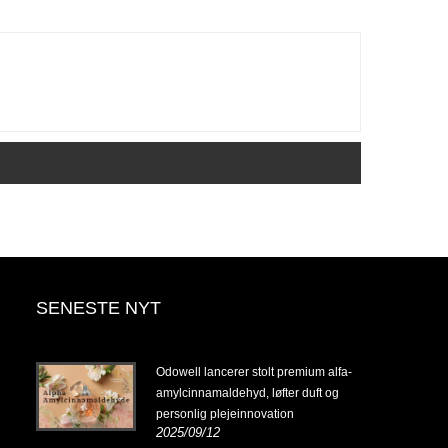
SENESTE NYT
14-
Odowell lancerer stolt premium alfa-
amylcinnamaldehyd, løfter duft og
personlig plejeinnovation
2025/09/12
14-