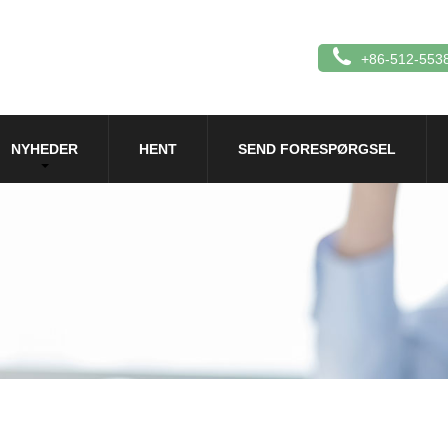
+86-512-553
NYHEDER
HENT
SEND FORESPØRGSEL