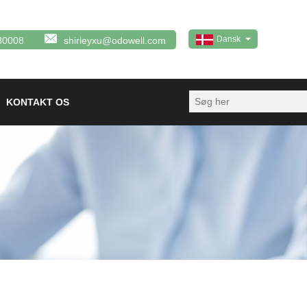
Dansk
80008
shirleyxu@odowell.com
KONTAKT OS