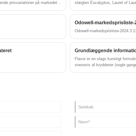
rende prisvariationer på markedet
slægten Eucalyptus, Laurel of Laur
er biobaseret Ambroxs dobbelte
planter af Lamiaceae. I de senere 
t.
svampe af planter. Eucalyptol har 
antibakteriel og antiinflammatorisk
Odowell-markedsprisliste-
sygdomme, inflammatoriske sygdom
Odowell-markedsprisliste-2024.3.1
til betændelser og andre sygdomme
blodtrykket, beskytte leveren og a
og kosmetik.
teret
Grundlæggende informati
Flavor er en slags kunstigt formuler
snesevis af krydderier (nogle gan
aroma.