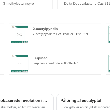
3-methylbutyrinsyre
Delta Dodecalactone Cas 71
2-acetylpyridin
2-acetylpyridin 's CAS-kode er 1122-62-9
Terpineol
Terpineols cas-kode er 8000-41-7
Hvordan vælger jeg premium Ambrox? Den biobaserede revolution i moskusingredienser
Påføring af eucalyptol
lier bølger, er Amrox blevet en
Eucalyptol er en bicyklisk monoterp