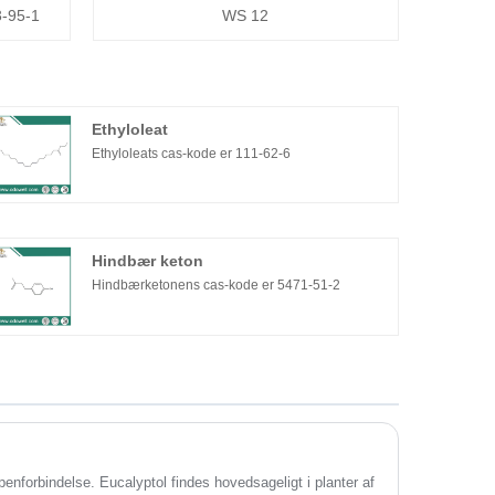
3-95-1
WS 12
Ethyloleat
Ethyloleats cas-kode er 111-62-6
Hindbær keton
Hindbærketonens cas-kode er 5471-51-2
enforbindelse. Eucalyptol findes hovedsageligt i planter af