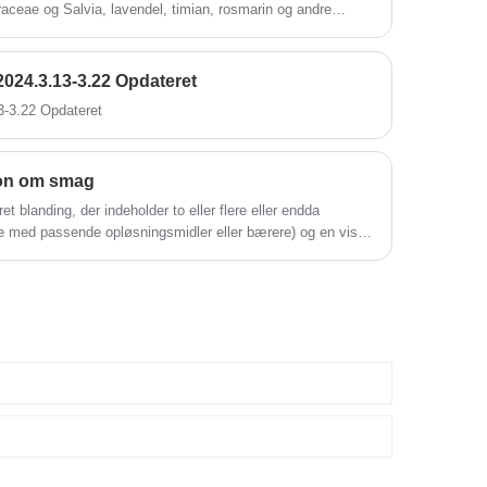
aceae og Salvia, lavendel, timian, rosmarin og andre
år er eucalyptol også blevet fundet i en række endofytiske
en række farmakologiske aktiviteter, såsom aformning,
 og anvendes til behandling af humant fnat, gastrointestinale
2024.3.13-3.22 Opdateret
me i luftvejene og neurodegenerative sygdomme relateret
3-3.22 Opdateret
. Eucalyptol har også virkningerne af at sænke
ntitumor og bruges i vid udstrækning inden for medicin, mad
on om smag
et blanding, der indeholder to eller flere eller endda
ge med passende opløsningsmidler eller bærere) og en vis