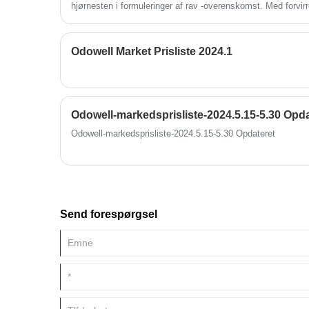
hjørnesten i formuleringer af rav -overenskomst. Med forvir
dechifrineres denne tekniske guide til, hvordan man udnytt
fordele ved teknisk overlegenhed og omkostningseffektivite
Odowell Market Prisliste 2024.1
Odowell-markedsprisliste-2024.5.15-5.30 Opda
Odowell-markedsprisliste-2024.5.15-5.30 Opdateret
Send forespørgsel