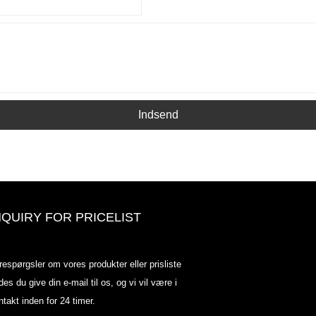
Indsend
NQUIRY FOR PRICELIST
Odowell-markedsprisliste-2025.6.
respørgsler om vores produkter eller prisliste
2025.07.25
des du give din e-mail til os, og vi vil være i
2025/07/25
ntakt inden for 24 timer.
Odowell-markedsprisliste-2025.6.