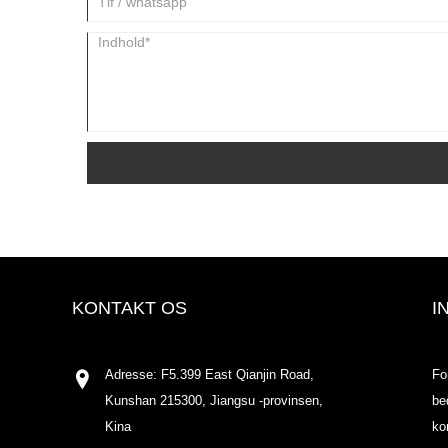
KONTAKT OS
I
Adresse: F5.399 East Qianjin Road,
Fo
Kunshan 215300, Jiangsu -provinsen,
be
Kina
ko