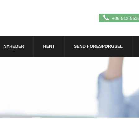
+86-512-553
NYHEDER
HENT
SEND FORESPØRGSEL