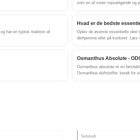
som en af ​​vores topsælgende og på
og konsistent kvalitet er jordbærsy
kemisk syntese.
Hvad er de bedste essentiell
 og har en typisk reaktion af
Oplev de øverste essentielle olier 
derhjemme eller på kontoret. Læs v
Osmanthus absolute er en førstekla
Osmanthus-duftstoffer, kendt for s
blomstersødme og subtile telignen