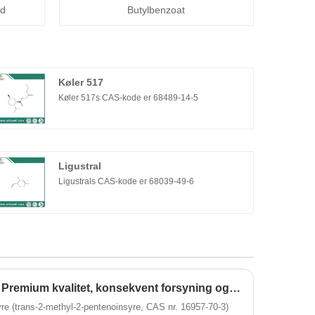
yd
Butylbenzoat
Køler 517
Køler 517s CAS-kode er 68489-14-5
Ligustral
Ligustrals CAS-kode er 68039-49-6
Odowells Strawberry Acid: Premium kvalitet, konsekvent forsyning og alsidige applikationer
re (trans-2-methyl-2-pentenoinsyre, CAS nr. 16957-70-3)