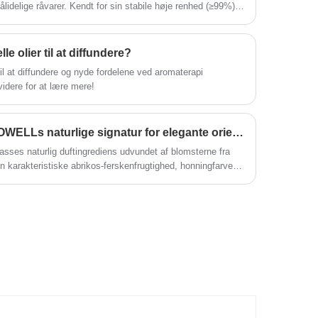
lidelige råvarer. Kendt for sin stabile høje renhed (≥99%)
re en nøgleingrediens, der er vidt brugt i aromaer, dufte og
e olier til at diffundere?
til at diffundere og nyde fordelene ved aromaterapi
idere for at lære mere!
Osmanthus Absolute - ODOWELLs naturlige signatur for elegante orientalske blomster
sses naturlig duftingrediens udvundet af blomsterne fra
in karakteristiske abrikos-ferskenfrugtighed, honningfarvede
de, læderagtige undertoner.