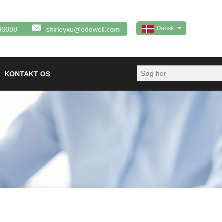
Dansk
80008
shirleyxu@odowell.com
KONTAKT OS