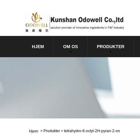
HJEM
OM OS
PRODUKTER
>
Produkter
>
tetrahydro-6-octyl-2H-pyran-2-on
Hjem