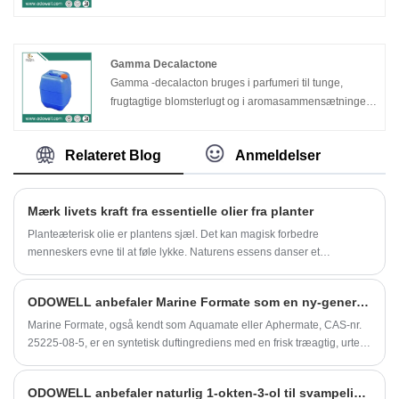
Gamma Decalactone
Gamma -decalacton bruges i parfumeri til tunge,
frugtagtige blomsterlugt og i aromasammensætninger,
især ferskenesmag.
Relateret Blog
Anmeldelser
Mærk livets kraft fra essentielle olier fra planter
Planteæterisk olie er plantens sjæl. Det kan magisk forbedre
menneskers evne til at føle lykke. Naturens essens danser et
vidunderligt og smukt liv for alle. Planteæteriske olier hjælper ikke kun
fysiologiske funktioner med rige naturlige kemiske ingredienser, men
ODOWELL anbefaler Marine Formate som en ny-generations Marine Woody Aroma-ingrediens
trøster også sindet ud fra et følelsesmæssigt behov.
Marine Formate, også kendt som Aquamate eller Aphermate, CAS-nr.
25225-08-5, er en syntetisk duftingrediens med en frisk træagtig, urte-,
kyst- og frugtagtig æblelugtprofil.
ODOWELL anbefaler naturlig 1-okten-3-ol til svampelignende og jordagtig smagsapplikationer