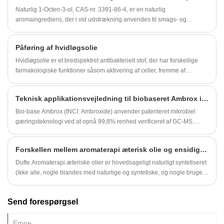
Naturlig 1-Octen-3-ol, CAS-nr. 3391-86-4, er en naturlig
aromaingrediens, der i vid udstrækning anvendes til smags- og
duftapplikationer. Den er kendt for sin svampelignende, jordagtige,
grønne, olieagtige og svampeagtige lugtprofil, hvilket gør den til et
Påføring af hvidløgsolie
karakteristisk materiale til formler, der kræver en naturlig smags- eller
svamperetning.
Hvidløgsolie er et bredspektret antibakterielt stof, der har forskellige
farmakologiske funktioner såsom aktivering af celler, fremme af
energiproduktion, øget antibakteriel og antiviral kapacitet,
fremskyndelse af stofskifte og lindring af træthed.
Teknisk applikationsvejledning til biobaseret Ambrox i kosmetik
Bio-base Ambrox (INCI: Ambroxide) anvender patenteret mikrobiel
gæringsteknologi ved at opnå 99,8% renhed verificeret af GC-MS.
Certificeret med 72% lavere carbonfodaftryk versus dyreafledt Amroxan
(ISO 14067), fuldt ud i overensstemmelse med EU's kommende
Forskellen mellem aromaterapi æterisk olie og ensidig æterisk olie
syntetiske duftbegrænsninger.
Dufte Aromaterapi æteriske olier er hovedsageligt naturligt syntetiseret
(ikke alle, nogle blandes med naturlige og syntetiske, og nogle bruger
naturlige ingredienser, afhængigt af duften), mens plante essentielle
olier stammer naturligt fra planteekstrakter. Selvom deres ingredienser
Send forespørgsel
kan være forskellige, kan de nogle gange opnå det samme formål.