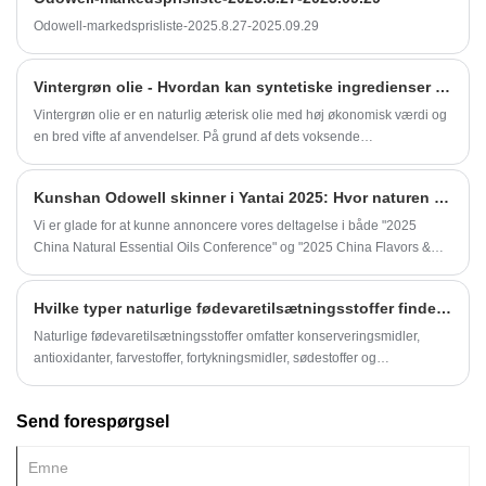
olie- og kemiske fabrikker i internationale førende virksomheder og
forretningsforhandlinger.
Odowell-markedsprisliste-2025.8.27-2025.09.29
Vintergrøn olie - Hvordan kan syntetiske ingredienser identificeres og testes for naturlighed?
Vintergrøn olie er en naturlig æterisk olie med høj økonomisk værdi og
en bred vifte af anvendelser. På grund af dets voksende
markedsefterspørgsel strømmer en række syntetiske vintergrønne olier
med det "naturlige" mærke også ind på markedet...
Kunshan Odowell skinner i Yantai 2025: Hvor naturen møder innovation!
Vi er glade for at kunne annoncere vores deltagelse i både "2025
China Natural Essential Oils Conference" og "2025 China Flavors &
Fragrances Conference", der finder sted fra 20. til 24. maj på Sheraton
Yantai Golden Beach Hotel.
Hvilke typer naturlige fødevaretilsætningsstoffer findes der?
Naturlige fødevaretilsætningsstoffer omfatter konserveringsmidler,
antioxidanter, farvestoffer, fortykningsmidler, sødestoffer og
smagsstoffer. De kommer fra naturen, er sikre og har mange
anvendelsesmuligheder.
Send forespørgsel