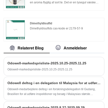
en aroma flygtig af sort te. Det er en lysegul væske
med en blomster, let fed lugt, som bliver minder om
jasmin, når den fortyndes. Aldehyd er relativt ustabil og
skal stabiliseres af antioxidanter. Det fremstilles af
benzaldehyd og heptanal på samme måde som kanel.
Dimethyldisulfid
Dimethyldisulfids cas-kode er 2179-57-9
Relateret Blog
Anmeldelser
Odowell-markedsprisliste-2025.10.25-2025.11.25
Odowell-markedsprisliste-2025.10.25-2025.11.25
Odowell deltog i en delegation til Malaysia for at udføre dybdegående forskning i palmeolieindustrien
Odowell-medarbejdere deltog i en forskningsdelegation til Gudang,
Brasilien for at udføre inspektioner og besøg i Malaysias største
olietankområde, leveringslager for palmeolie og maritime lastnings- og
losningsterminal. Denne feltforskningsrejse omfattede også besøg på
Odowell-markedsprisliste-2025.8.27-2025.09.29