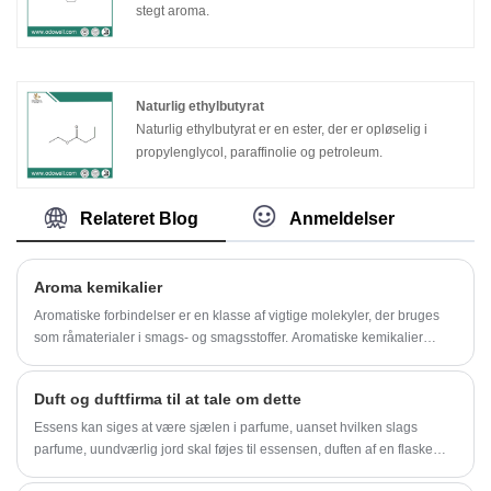
stegt aroma.
Naturlig ethylbutyrat
Naturlig ethylbutyrat er en ester, der er opløselig i
propylenglycol, paraffinolie og petroleum.
Relateret Blog
Anmeldelser
Aroma kemikalier
Aromatiske forbindelser er en klasse af vigtige molekyler, der bruges
som råmaterialer i smags- og smagsstoffer. Aromatiske kemikalier
består af naturlige, naturligt identiske og kunstige molekyler.
Duft og duftfirma til at tale om dette
Essens kan siges at være sjælen i parfume, uanset hvilken slags
parfume, uundværlig jord skal føjes til essensen, duften af ​​en flaske
parfume føles kvalitet