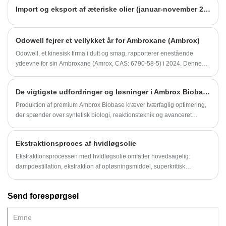
Import og eksport af æteriske olier (januar-november 2023)
Odowell fejrer et vellykket år for Ambroxane (Ambrox)
Odowell, et kinesisk firma i duft og smag, rapporterer enestående
ydeevne for sin Ambroxane (Amrox, CAS: 6790-58-5) i 2024. Denne
succes bekræfter Odowells forpligtelse til at levere aromakemikalier til
høj kvalitet til konkurrencepriser.
De vigtigste udfordringer og løsninger i Ambrox Biobase -produktion - En producentens perspektiv
Produktion af premium Ambrox Biobase kræver tværfaglig optimering,
der spænder over syntetisk biologi, reaktionsteknik og avanceret
analyse. Ved systematisk at tackle råmateriale, katalyse, rensning og
kvalitetskontroludfordringer gennem avancerede teknologier opnår
Ekstraktionsproces af hvidløgsolie
producenter> 78% procesatomøkonomi, mens de møder ISO 16128
bæredygtighed benchmarks. Kontinuerligt samarbejde med
Ekstraktionsprocessen med hvidløgsolie omfatter hovedsagelig:
smagshuse sikrer, at tekniske løsninger er i overensstemmelse med
dampdestillation, ekstraktion af opløsningsmiddel, superkritisk
markedsdrevne lugtespecifikationer.
ekstraktion, ekstraktion med ultralyd og mikrobølgeovn.
Send forespørgsel