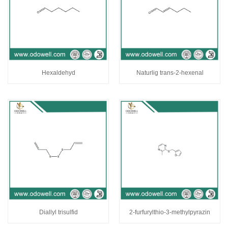
Hexaldehyd
Naturlig trans-2-hexenal
Diallyl trisulfid
2-furfurylthio-3-methylpyrazin